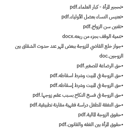
•تحجير المرأة - كبار العلماء.pdf
•تعنيس النساء بعضل الأولياء.pdf
•تقنين سن الزواج.pdf
•تنمية الوقف بجزء من ريعه.docx
•جواز خلع القاضي للزوجة ببعض المهر عند حدوث الشقاق بين
الزوجين.doc
•حق الرضاعة للصغير.pdf
•حق الزوجة في المبيت وشرط اسقاطه.pdf
•حق الزوجة في المبيت وشرط إسقاطه.pdf
•حق الزوجة في فسخ النكاح بسبب عقم زوجها.pdf
•حق النفقة للطفل دراسة فقهية مقارنة تطبيقية.pdf
•حقوق الزوجة المالية.pdf
•حقوق المرأة بين الفقه والقانون.pdf