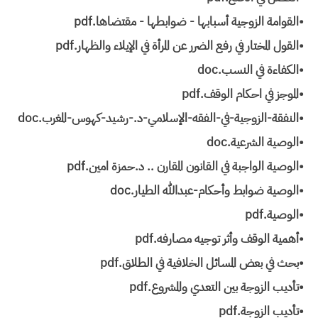
•القوامة الزوجية أسبابها - ضوابطها - مقتضاها.pdf
•القول المختار في رفع الضرر عن المرأة في الإيلاء والظهار.pdf
•الكفاءة في النسب.doc
•الموجز في احكام الوقف.pdf
•النفقة-الزوجية-في-الفقه-الإسلامي-د.-رشيد-كهوس-المغرب.doc
•الوصية الشرعية.doc
•الوصية الواجبة في القانون المقارن .. د.حمزة امين.pdf
•الوصية ضوابط وأحكام-عبدالله الطيار.doc
•الوصية.pdf
•أهمية الوقف وأثر توجيه مصارفه.pdf
•بحث في بعض المسائل الخلافية في الطلاق.pdf
•تأديب الزوجة بين التعدي والمشروع.pdf
•تأديب الزوجة.pdf