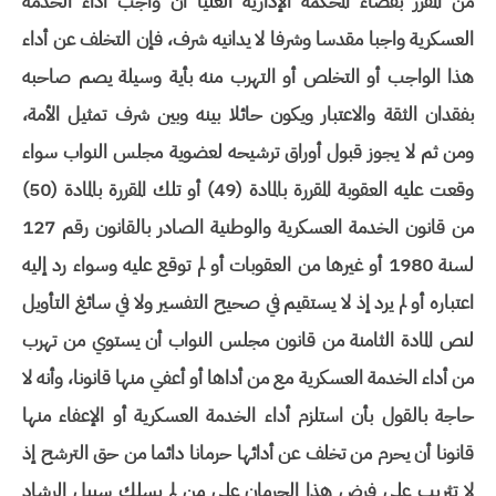
من المقرر بقضاء المحكمة الإدارية العليا ان واجب أداء الخدمة
العسكرية واجبا مقدسا وشرفا لا يدانيه شرف، فإن التخلف عن أداء
هذا الواجب أو التخلص أو التهرب منه بأية وسيلة يصم صاحبه
بفقدان الثقة والاعتبار ويكون حائلا بينه وبين شرف تمثيل الأمة،
ومن ثم لا يجوز قبول أوراق ترشيحه لعضوية مجلس النواب سواء
وقعت عليه العقوبة المقررة بالمادة (49) أو تلك المقررة بالمادة (50)
من قانون الخدمة العسكرية والوطنية الصادر بالقانون رقم 127
لسنة 1980 أو غيرها من العقوبات أو لم توقع عليه وسواء رد إليه
اعتباره أو لم يرد إذ لا يستقيم في صحيح التفسير ولا في سائغ التأويل
لنص المادة الثامنة من قانون مجلس النواب أن يستوي من تهرب
من أداء الخدمة العسكرية مع من أداها أو أعفي منها قانونا، وأنه لا
حاجة بالقول بأن استلزم أداء الخدمة العسكرية أو الإعفاء منها
قانونا أن يحرم من تخلف عن أدائها حرمانا دائما من حق الترشح إذ
لا تثريب على فرض هذا الحرمان على من لم يسلك سبيل الرشاد