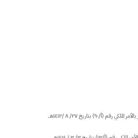
٩٠) بتاريخ ٢٧/ ٨ /١٤١٢هـ.
) بتاريخ ٣/ ٣ / ١٤١٤هـ.