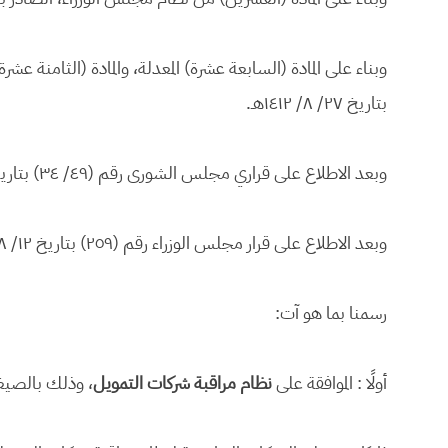
بتاريخ ٢٧/ ٨/ ١٤١٢هـ.
وبعد الاطلاع على قراري مجلس الشورى رقم (٤٩/ ٣٤) بتاريخ ٢٧/ ٦/ ١٤٢٩هـ، ورقم (١٣/ ١٦) بتاريخ ٢٣/ ٤/ ١٤٣٢هـ.
وبعد الاطلاع على قرار مجلس الوزراء رقم (٢٥٩) بتاريخ ١٢/ ٨/ ١٤٣٣هـ.
رسمنا بما هو آت:
أولًا : الموافقة على
نظام مراقبة شركات التمويل
، وذلك بالصيغة