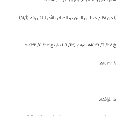
وبناء على المادة (السابعة عشرة) المعدلة، والمادة (الثامنة عشرة) من نظام مجلس الشورى، الصادر بالأمر الملكي رقم (أ/٩١)
 المرافقة.