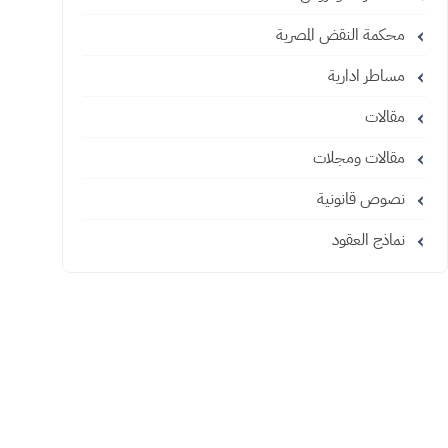
محكمة النقض المصرية
مساطر ادارية
مقالات
مقالات ومجلات
نصوص قانونية
نماذج العقود