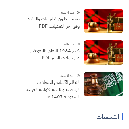
منذ 4 سنة
تحميل قانون الالتزامات والعقود
وفق آخر التعديلات PDF
منذ عام
ظهير 1984 المتعلق بالتعويض
عن حوادث السير PDF
منذ 6 سنة
النظام الأساسي للاتحادات
الرياضية واللجنة الأولمبية العربية
السعودية 1407 هـ
التسميات