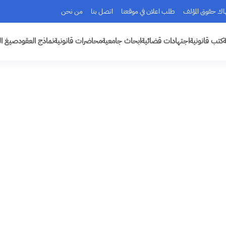
هاك حقوق المؤلف
طلب اعلان في موقعنا
اتصل بنا
من نحن
ة
كتب قانونية
اجتهادات قضائية
ابحاث جامعية
محاضرات قانونية
نماذج العقود
صيغ ال