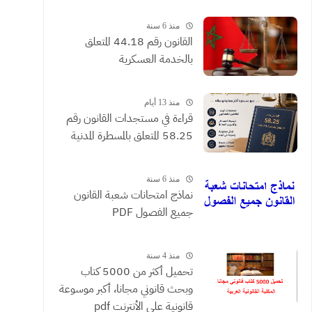
القضائية والعقود التي يحررها
الموثقون
منذ 6 سنة
القانون رقم 44.18 المتعلق
بالخدمة العسكرية
منذ 13 أيام
​قراءة في مستجدات القانون رقم
58.25 المتعلق بالمسطرة المدنية
منذ 6 سنة
نماذج امتحانات شعبة القانون
جميع الفصول PDF
منذ 4 سنة
تحميل أكثر من 5000 كتاب
وبحث قانوني مجانا، أكبر موسوعة
قانونية على الأنترنت pdf