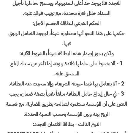
المتجدد فلا يوجد حد أعلى للمديونية، ويسمح لحاملها تأجيل
السداد خلال فترة محددة، مع ترتيب فوائد عليه.
الحكم الشرعي لبطاقة الحسم الآجل:
حكمها على هذا النحو أنها محظورة شرعاً، لوجود التعامل الربوي
فيها.
ولكن يجوز إصدار هذه البطاقة شرعاً بالشروط الآتية:
1ً - ألا يشترط على حاملها فائدة ربوية، إذا تأخر عن سداد المبلغ
المستحق عليه.
2ً - ألا يتعامل بها فيما حرمته الشريعة، وإلا سحبت منه البطاقة.
3ً - في حال إيداع حامل البطاقة مبلغاً نقدياً بصفة ضمان، يجب
النص على أن المؤسسة تستثمره لصالحه بطريق المضاربة، مع قسمة
الربح بينه وبين المؤسسة بحسب النسبة المحددة.
النوع الثالث - بطاقة الائتمان المتجدد: