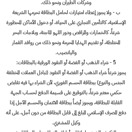
وشركات الطيران ونحو ذلك.
ب - ولا يجوز إعطاء امتيازات لحامل البطاقة تحرمها الشريعة
الإسلامية، كالتأمين التجاري على الحياة، أو دخول الأماكن المحظورة
شرعاً، كالخمارات والمراقص ودور اللهو الماجنة، وبلاجات البحر
المختلطة، أو تقديم الهدايا المحرمة ونحو ذلك من روافد القمار
واليانصيب.
5ً - شراء الذهب أو الفضة أو النقود الورقية بالبطاقات:
يجوز شرعاً شراء الذهب أو الفضة أو النقود (تبادل العملات المختلفة
الجنس والنوع) ببطاقة الحسم الفوري، لأن الشراء بها فيه تقابض
حكمي معتبر شرعاً، بالتوقيع على قسيمة الدفع لحساب الجهة
القابلة للبطاقة، ويجوز أيضاً ببطاقة الائتمان والحسم الآجل إذا
دفع المصرف الإسلامي المبلغ إلى قابل البطاقة من دون أجل، على أنه
وكيل للمشتري.