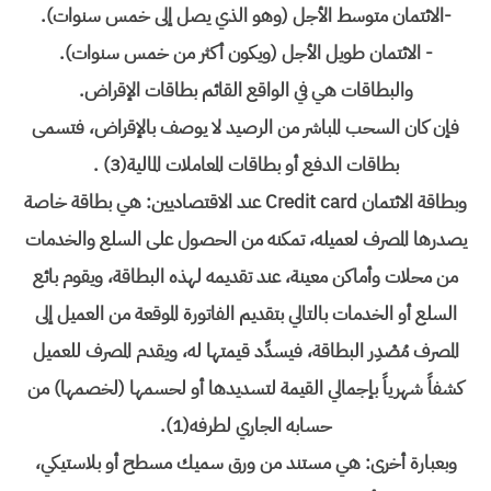
-الائتمان متوسط الأجل (وهو الذي يصل إلى خمس سنوات).
- الائتمان طويل الأجل (ويكون أكثر من خمس سنوات).
والبطاقات هي في الواقع القائم بطاقات الإقراض.
فإن كان السحب المباشر من الرصيد لا يوصف بالإقراض، فتسمى
بطاقات الدفع أو بطاقات المعاملات المالية(3) .
وبطاقة الائتمان Credit card عند الاقتصاديين: هي بطاقة خاصة
يصدرها المصرف لعميله، تمكنه من الحصول على السلع والخدمات
من محلات وأماكن معينة، عند تقديمه لهذه البطاقة، ويقوم بائع
السلع أو الخدمات بالتالي بتقديم الفاتورة الموقعة من العميل إلى
المصرف مُصْدِر البطاقة، فيسدِّد قيمتها له، ويقدم المصرف للعميل
كشفاً شهرياً بإجمالي القيمة لتسديدها أو لحسمها (لخصمها) من
حسابه الجاري لطرفه(1).
وبعبارة أخرى: هي مستند من ورق سميك مسطح أو بلاستيكي،