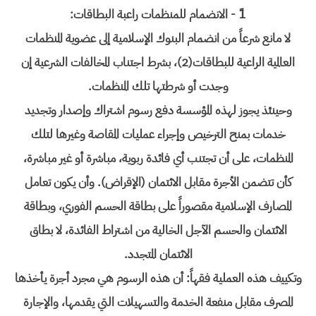
1ً - الانضمام للمنظمات راعبة البطاقات:
لا مانع شرعاً من انضمام البنوك الإسلامية إلى عضوية المنظمات
العالمية الراعية للبطاقات(2)، بشرط اجتناب المخالفات الشرعية إن
وجدت أو شرطتها تلك المنظمات.
وحينئذ يجوز لهذه المؤسسة دفع رسوم اشتراك وإصدار وتجديد
خدمات بمنح الترخيص وإجراء عمليات المقاصة وغيرها لتلك
المنظمات، على أن تجتنب أي فائدة ربوية، مباشرة أو غير مباشرة،
كأن تتضمن الأجرة مقابل الائتمان (الإقراض). وأن يكون تعامل
المصارف الإسلامية مقصوراً على بطاقة الحسم الفوري، وبطاقة
الائتمان والحسم الآجل الخالية من اشتراط الفائدة، لا بطاق
الائتمان المتجدد.
وتكييف هذه العملية فقهاً: أن هذه الرسوم هي مجرد أجرة يأخذها
المصرف مقابل منفعة الخدمة والتسهيلات التي يقدمها، والإجارة