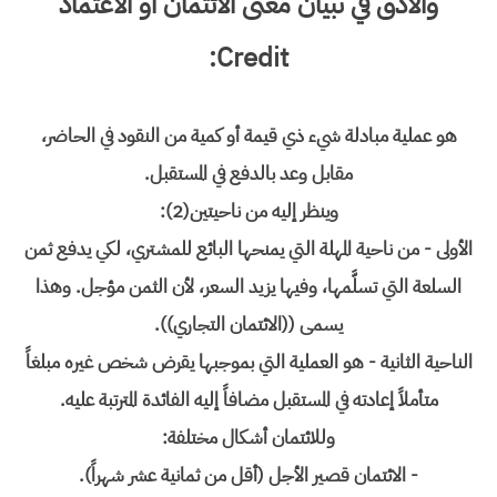
والأدق في تبيان معنى الائتمان أو الاعتماد
Credit:
هو عملية مبادلة شيء ذي قيمة أو كمية من النقود في الحاضر،
مقابل وعد بالدفع في المستقبل.
وينظر إليه من ناحيتين(2):
الأولى - من ناحية المهلة التي يمنحها البائع للمشتري، لكي يدفع ثمن
السلعة التي تسلَّمها، وفيها يزيد السعر، لأن الثمن مؤجل. وهذا
يسمى ((الائتمان التجاري)).
الناحية الثانية - هو العملية التي بموجبها يقرض شخص غيره مبلغاً
متأملاً إعادته في المستقبل مضافاً إليه الفائدة المترتبة عليه.
وللائتمان أشكال مختلفة:
- الائتمان قصير الأجل (أقل من ثمانية عشر شهراً).