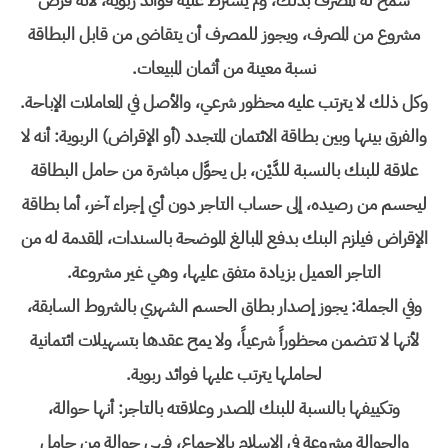
سمح له المصرف بذلك، ولم يشترط عليه فوائد ربوية، لأنه قرض
مشروع من المصرف، ويجوز للمصرف أن يتقاضى من قابل البطاقة
نسبة معينة من أثمان المبيعات.
وكل ذلك لا يترتب عليه محظور شرعي، والأصل في المعاملات الإباحة.
والفرق بينها وبين بطاقة الائتمان المتجدد (أو الإقراض) الربوية: أنه لا
علاقة للبنك بالنسبة للدَّيْن، بل يحوَّل مباشرة من حامل البطاقة
ليحسم من رصيده، إلى حساب التاجر دون أي إجراء آخر، أما بطاقة
الإقراض فيلزم البنك بدفع المبالغ الموضحة بالسندات، المقدمة له من
التاجر العميل بزيادة متفق عليها، وهي غير مشروعة.
وفي الجملة: يجوز إصدار بطاق الحسم الشهري بالشروط السابقة،
لأنها لا تتضمن محظوراً شرعياً، ولا يمح عقدها بتسهيلات ائتمانية
لحاملها يترتب عليها فوائد ربوية.
وتكييفها بالنسبة للبنك المصدر وعلاقته بالتاجر: أنها حوالة،
والحوالة مشروعة في الإسلام بالإجماع، فهي حوالة من حامل