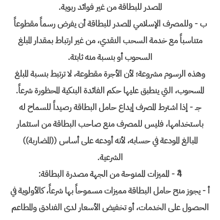
المصدر للبطاقة من غير فوائد ربوية.
ب - وللمصرف الإسلامي المصدر للبطاقة أن يفرض رسماً مقطوعاً
متناسباً مع خدمة السحب النقدي، من غير ارتباط بمقدار المبلغ
السحوب أو بنسبة منه ثابتة.
وهذه الرسوم مشروعة؛ لأن الأجرة مقطوعة، لا ترتبط بنسبة المبلغ
المسحوب، التي ينطبق عليها حكم الفائدة البنكية المحظورة شرعاً.
جـ - إذا اشترط المصرف إيداع حامل البطاقة رصيداً للسماح له
باستخدامها، فليس للمصرف منع صاحب البطاقة من استثمار
المبالغ المودعة في حسابه، لأنه أودعه على أساس ((المضاربة))
الشرعية.
4ً - المميزات الممنوحة من الجهة مصدرة البطاقة:
أ - يجوز منح حامل البطاقة مميزات مسموحاً بها شرعاً، كالأولوية في
الحصول على الخدمات، أو تخفيض الأسعار لدى الفنادق والمطاعم