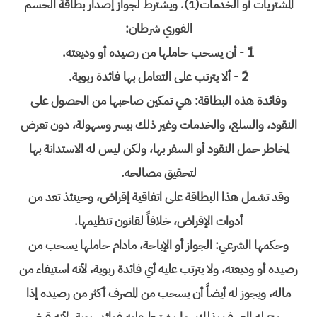
المشتريات أو الخدمات(1). ويشترط لجواز إصدار بطاقة الحسم
الفوري شرطان:
1ً - أن يسحب حاملها من رصيده أو وديعته.
2ً - ألا يترتب على التعامل بها فائدة ربوية.
وفائدة هذه البطاقة: هي تمكين صاحبها من الحصول على
النقود، والسلع، والخدمات وغير ذلك بيسر وسهولة، دون تعرض
لمخاطر حمل النقود أو السفر بها، ولكن ليس له الاستدانة بها
لتحقيق مصالحه.
وقد تشمل هذا البطاقة على اتفاقية إقراض، وحينئذ تعد من
أدوات الإقراض، خلافاً لقانون تنظيمها.
وحكمها الشرعي: الجواز أو الإباحة، مادام حاملها يسحب من
رصيده أو وديعته، ولا يترتب عليه أي فائدة ربوية، لأنه استيفاء من
ماله، ويجوز له أيضاً أن يسحب من المصرف أكثر من رصيده إذا