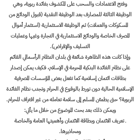
وفتح الاعتمادات والسحب على المكشوف بفائدة ربوية، وهي
الوظيفة الثالثة للمصارف بعد الوظيفة النقدية (قبول الودائع من
المسكوكات والعملات) ثم الوظيفة الاستثمارية (استثمار أموال
المصرف الخاصة والودائع الاستثمارية في التجارة وغيها وعمليات
التسليف والإقراض).
وإذا كانت هذه الظاهرة شائعة في بلدان النظام الرأسمالي القائم
على نظام الفائدة البنكية المحرمة في الإسلام، فكيف يمكن إصدار
بطاقات ائتمان إسلامية كما تفعل بعض المؤسسات المصرفية
الإسلامية الحالية دون تورط بالوقوع في الحرام وتجنب نظام الفائدة
الربوية؟ حتى يطمئن المسلم إلى سلامة تعامله من غير اقتراف للحرام.
ويمكن ذلك بعد بحث الموضوع من خلال ما يأتي:
ـ تعريف الائتمان وبطاقة الائتمان وأهميتها العامة والخاصة
ومحاذيرها.