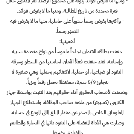
- ومنها ما يفرض فوائد ربوية على مجموع الرصيد غير المدفوع خلال
فترة محددة من تاريخ المطالبة، ومنها ما لا يفرض فوائد.
- وأكثرها يفرض رسماً سنوياً على حاملها، منها ما لا يفرض فيه
المصدِر رسماً.
أهميتها:
حققت بطاقة الائتمان نجاحاً ملموساً من نواح متعددة سلبية
وإيجابية. فقد حققت فعلاً الأمان لحامليها من السطو وسرقة
النقود أو ضياعها، أو حملها، لاكتفائهم بحملها وهي صغيرة لا
تتجاوز 5/9 سم2، ممغنطة تحمل رقماً رمزياً.
وضمنت لأصحاب الحقوق أداء حقوقهم بعد التثبت بواسطة جهاز
الكتروني (كمبيوتر) من ملاءة صاحب البطاقة، واستطلاع الجهاز
المعلوماتي الخاص بالمصدر عن مقدار المبلغ المالي المودع في حسابه.
وصارت هي الأداة المفضلة على النقود ذاتها في التجارة والمطاعم
والفنادق وغيرها.