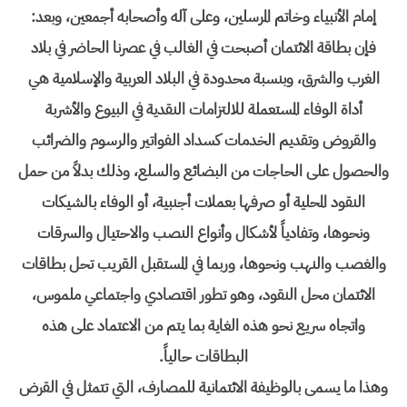
إمام الأنبياء وخاتم المرسلين، وعلى آله وأصحابه أجمعين، وبعد:
فإن بطاقة الائتمان أصبحت في الغالب في عصرنا الحاضر في بلاد
الغرب والشرق، وبنسبة محدودة في البلاد العربية والإسلامية هي
أداة الوفاء المستعملة للالتزامات النقدية في البيوع والأشربة
والقروض وتقديم الخدمات كسداد الفواتير والرسوم والضرائب
والحصول على الحاجات من البضائع والسلع، وذلك بدلاً من حمل
النقود المحلية أو صرفها بعملات أجنبية، أو الوفاء بالشيكات
ونحوها، وتفادياً لأشكال وأنواع النصب والاحتيال والسرقات
والغصب والنهب ونحوها، وربما في المستقبل القريب تحل بطاقات
الائتمان محل النقود، وهو تطور اقتصادي واجتماعي ملموس،
واتجاه سريع نحو هذه الغاية بما يتم من الاعتماد على هذه
البطاقات حالياً.
وهذا ما يسمى بالوظيفة الائتمانية للمصارف، التي تتمثل في القرض