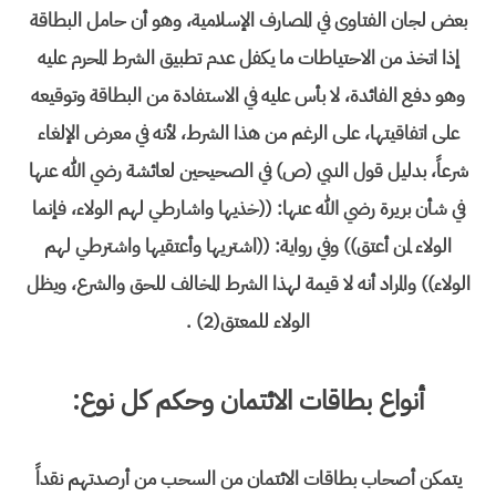
بعض لجان الفتاوى في المصارف الإسلامية، وهو أن حامل البطاقة
إذا اتخذ من الاحتياطات ما يكفل عدم تطبيق الشرط المحرم عليه
وهو دفع الفائدة، لا بأس عليه في الاستفادة من البطاقة وتوقيعه
على اتفاقيتها، على الرغم من هذا الشرط، لأنه في معرض الإلغاء
شرعاً، بدليل قول النبي (ص) في الصحيحين لعائشة رضي الله عنها
في شأن بريرة رضي الله عنها: ((خذيها واشارطي لهم الولاء، فإنما
الولاء لمن أعتق)) وفي رواية: ((اشتريها وأعتقيها واشترطي لهم
الولاء)) والمراد أنه لا قيمة لهذا الشرط المخالف للحق والشرع، ويظل
الولاء للمعتق(2) .
أنواع بطاقات الائتمان وحكم كل نوع:
يتمكن أصحاب بطاقات الائتمان من السحب من أرصدتهم نقداً