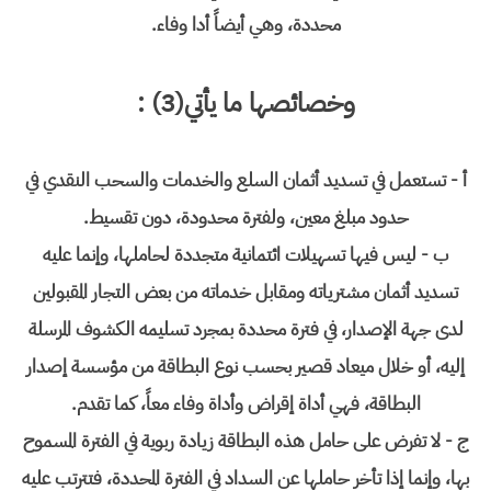
محددة، وهي أيضاً أدا وفاء.
وخصائصها ما يأتي(3) :
أ - تستعمل في تسديد أثمان السلع والخدمات والسحب النقدي في
حدود مبلغ معين، ولفترة محدودة، دون تقسيط.
ب - ليس فيها تسهيلات ائتمانية متجددة لحاملها، وإنما عليه
تسديد أثمان مشترياته ومقابل خدماته من بعض التجار المقبولين
لدى جهة الإصدار، في فترة محددة بمجرد تسليمه الكشوف المرسلة
إليه، أو خلال ميعاد قصير بحسب نوع البطاقة من مؤسسة إصدار
البطاقة، فهي أداة إقراض وأداة وفاء معاً، كما تقدم.
ج - لا تفرض على حامل هذه البطاقة زيادة ربوية في الفترة المسموح
بها، وإنما إذا تأخر حاملها عن السداد في الفترة المحددة، فتترتب عليه