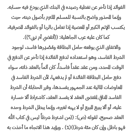
الفوائد إذا تأخر عن تغطية رصيده في البنك الذي يودع فيه حسابه.
وإنما المحذور واضح بالنسبة للمسلم الملتزم بأصول دينه، حيث
يكتسب الإثم الكبير أو المعصية إذا تعامل بالربا أو بالفوائد المصرفية،
كما كان عليه عرب الجاهلية: ((أتقضي أم تربي؟)).
والاتفاق الذي يوقعه حامل البطاقة ومُصْدِرها فاسد، لوجود
الشرط الفاسد، وهو استعداده لدفع الفائدة إذا تأخر عن الدفع في
الوقت المحدد، ومن عقد عقداً فاسداً، كان آثماً بالعقد ذاته، سواء
دفع حامل البطاقة الفائدة أو لم يدفعها، لأن الشرط الفاسد في
المعاوضات المالية عند الجمهور يفسدها، وقرر الحنابلة أن الشرط
الفاسد المنافي لمقتضى العقد لا يفسد العقد، كاشتراط ألا خسارة
عليه، أو ألا يبيع المبيع أو لا يهبه لغيره، وإنما يبطل الشرط وحده
العقد صحيح، لقوله (ص): ((من اشترط شرطاً ليس في كتاب الله
فهو باطل وإن كان مئة شرط))(1) . ويؤيد هذا الاتجاه ما أخذت به