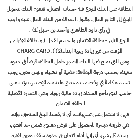
البطاقة على البنك المودع فيه حساب العميل، فيقوم البنك بتحويل
المبلغ إلى التاجر المحال، وقبول الحوالة من البنك المحال عليه واجب
في رأي داود الظاهري وأحمد بن حنبل(1) .
النوع الثاني - بطاقة الائتمان والحسم الآجل (أو بطاقة الإقراض
المؤقت من غير زيادة ربوية ابتداء(2) ). CHARG CARD
وهي التي يمنح فيها البنك المصدِر حامل البطاقة قرضاً في حدود
معينة، بحسب درجة البطاقة: فضية أو ذهبية، ولزمن معين، يجب
تسديده كاملاً في وقت محدد متفق عليه عند الإصدار، يترتب على
حاملها لدى تأخير السداد زيادة مالية ربوية. وهي الصورة الأصلية
لبطاقة الائتمان.
فهي لا تشتمل على تسهيلات، أي لا يقسط المبلغ المستحق، وإنما
هي طريقة ميسرة للحصول على قرض مفتوح ضمن حد أقصى،
يسدد كل شهر، أي إنها أداة ائتمان في حدود سقف معين لفترة