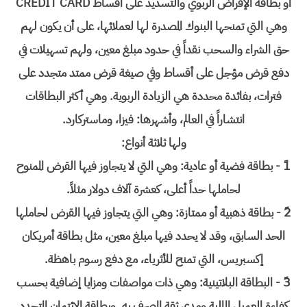
أو بطاقة الإقراض الربوي والتسديد على أقساط CREDIT CARD
وهي التي تمنحها البنوك المصدرة لها لعملائها، على أن يكون لهم
حق الشراء والسحب نقداً في حدود مبلغ معين، ولهم تسهيلات في
دفع قرض مؤجل على أقساط وفي صيغة قرض ممتد متجدد على
فترات، بفائدة محددة هي الزيادة الربوية. وهي أكثر البطاقات
انتشاراً في العالم، وأشهرها: فيزا، وماستركارد.
ولها ثلاثة أنواع:
1ً - بطاقة فضية أو عادية: وهي التي لا يتجاوز فيها القرض الممنوح
لحاملها حداً أعلى، كعشرة آلاف دولار مثلاً.
2ً - بطاقة ذهبية أو ممتازة: وهي التي يتجاوز فيها القرض لحاملها
الحد السابق، وقد لا يحدد فيها مبلغ معين، مثل بطاقة أمريكان
إكسبريس، التي تمنح للأثرياء، مع دفع رسوم باهظة.
3ً - البطاقة البلاتينية: وهي ذات مواصفات ومزايا إضافية بحسب
كفاءة العميل المالية ومدى ثقة المصرف به. وبطاقة الائتمان المتجدد