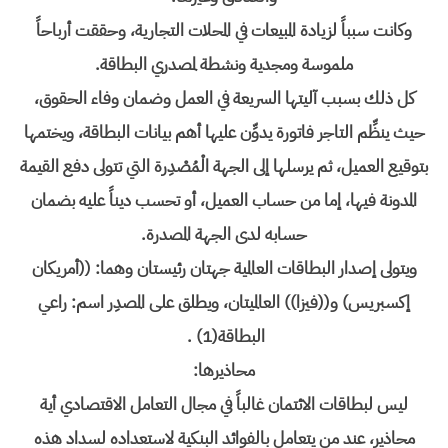
وكانت سبباً لزيادة المبيعات في المحلات التجارية، وحققت أرباحاً
ملموسة ومجدية ونشطة لمصدري البطاقة.
كل ذلك بسبب آليتها السريعة في العمل وضمان وفاء الحقوق،
حيث ينظِّم التاجر فاتورة يدوِّن عليها أهم بيانات البطاقة، ويختمها
بتوقيع العميل، ثم يرسلها إلى الجهة الْمُصْدِرة التي تتولى دفع القيمة
المدونة فيها، إما من حساب العميل، أو تحسب ديناً عليه بضمان
حسابه لدى الجهة المصدرة.
ويتولى إصدار البطاقات العالمية جهتان رئيستان وهما: ((أمريكان
إكسبريس) و((فيزا)) العالميتان، ويطلق على المصدِر اسم: راعي
البطاقة(1) .
محاذيرها:
ليس لبطاقات الائتمان غالباً في مجال التعامل الاقتصادي أية
محاذير، عند من يتعامل بالفوائد البنكية لاستعداده لسداد هذه