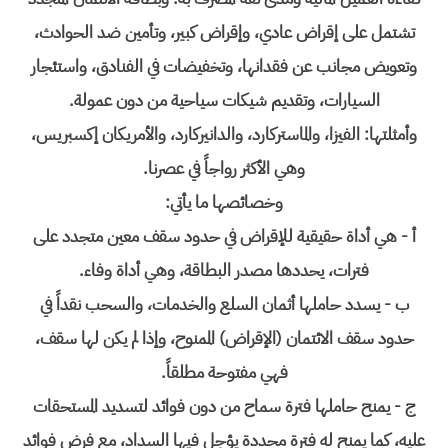
تشتمل على إقراض عادي، وإقراض كبير، وتأمين ضد الحوادث،
وتعويض مجانب عن فقدانها، وتخفيضات في الفنادق، واستئجار
السيارات، وتقديم شيكات سياحية من دون عمولة.
وأمثلتها: الفيزا، والماستركارد، والدانيركارد، والأمريكان إكسبريس،
وهي الأكثر رواجاً في عصرنا.
وخصائصها ما يأتي:
أ - هي أداة حقيقية للإقراض في حدود سقف معين متجدد على
فترات، يحددها مصدر البطاقة، وهي أداة وفاء.
ب - يسدد حاملها أثمان السلع والخدمات، والسحب نقداً في
حدود سقف الائتمان (الإقراض) الممنوح، وإذا لم يكن لها سقف،
فهي مفتوحة مطلقاً.
ج - يمنح حاملها فترة سماح من دون فوائد لتسديد المستحقات
عليه، كما يمنح له فترة محددة يؤجل فيها السداد، مع فرض فوائد