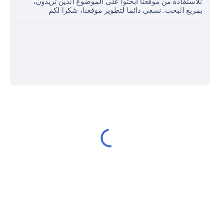
للاستفادة من موقعنا ابحثوا على الموضوع الذين تريدون،
بمربع البحث. نسعى دائما لتطوير موقعنا، شكرا لكم