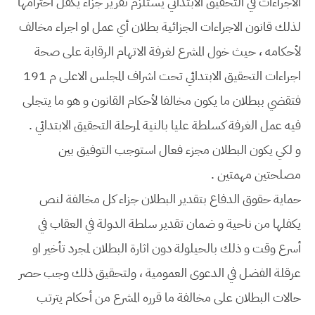
الاجراءات في التحقيق الابتدائي يستلزم تقرير جزاء يكفل احترامها
لذلك قانون الاجراءات الجزائية بطلان أي عمل او اجراء مخالف
لأحكامه ، حيث خول المشرع لغرفة الاتهام الرقابة على صحة
اجراءات التحقيق الابتدائي تحت اشراف المجلس الاعلى م 191
فتقضي ببطلان ما يكون مخالفا لأحكام القانون و هو ما يتجلى
فيه عمل الغرفة كسلطة عليا بالنية لمرحلة التحقيق الابتدائي .
و لكي يكون البطلان مجزء فعال استوجب التوفيق بين
مصلحتين مهمتين .
حماية حقوق الدفاع بتقدير البطلان جزاء كل مخالفة لنص
يكفلها من ناحية و ضمان تقدير سلطة الدولة في العقاب في
أسرع وقت و ذلك بالحيلولة دون اثارة البطلان لمجرد تأخير او
عرقلة الفضل في الدعوى العمومية ، ولتحقيق ذلك وجب حصر
حالات البطلان على مخالفة ما قرره المشرع من أحكام يترتب