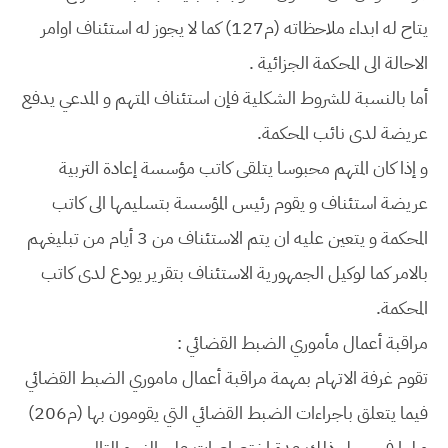
يتاح له ابداء ملاحظاته (م127) كما لا يجوز له استئناف اوامر
الاحالة الى المحكمة الجزائية .
أما بالنسبة للشروط الشكلية فإن استئناف المتهم و المدعي يدفع
عريضة لدى نائب المحكمة.
و إذا كان المتهم محبوسا يتلقى كاتب مؤسسة إعادة التربية
عريضة استئناف و يقوم رئيس المؤسسة بتسليمها الى كاتب
المحكمة و يتعين عليه ان يتم الاستئناف من 3 أيام من تبليغهم
بالامر كما لوكيل الجمهورية الاستئناف بتقرير يودع لدى كاتب
المحكمة.
مراقبة أعمال مأموري الضبط القضائي :
تقوم غرفة الاتهام بمهمة مراقبة أعمال ماموري الضبط القضائي
فيما يتعلق باجراءات الضبط القضائي التي يقومون بها (م206)
و لها في سبيل ذلك عدة اختصاصات على النحو التالي .