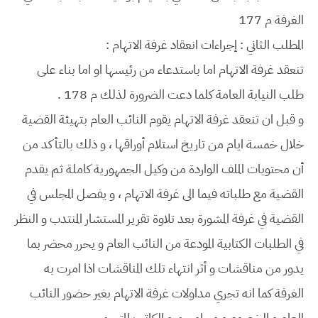
الغرفة م 177
المطلب الثاني : إجراءات انعقاد غرفة الاتهام :
تنعقد غرفة الاتهام اما باستدعاء من رئيسها او اما بناء على
طلب النيابة العامة كلما دعت الضرورة لذلك م 178 .
و قبل ان تنعقد غرفة الاتهام يقوم النائب العام بتهيئة القضية
خلال خمسة ايام من تاريخ استلام أوراقها ، و ذلك بالتأكد من
أن محتويات الملف الواردة من وكيل الجمهورية كاملة ثم يقدم
القضية مع طلباته فيما الى غرفة الاتهام ، و يفصل المجلس في
القضية في غرفة المشورة بعد تلاوة تقرير المستشار المنتدب و النظر
في الطلبات الكتابية المودعة من النائب العام و يحرر محضر بما
يدور من مناقشات و أثر انتهاء تلك المناقشات اذا امرت به
الغرفة كما انه تجري مداولات غرفة الاتهام بغير حضور النائب
العام و الخصوم و محاميهم و الكاتب المترجم .