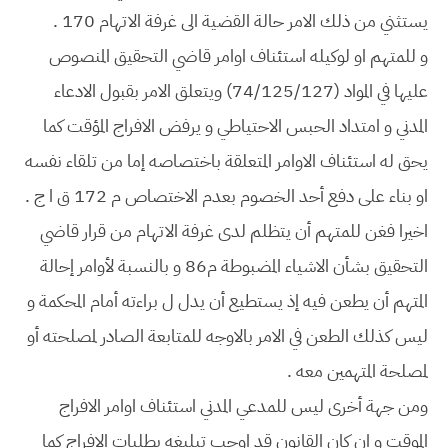
يستثني من ذلك الامر حالة القضية الى غرفة الاتهام 170 .
و للمتهم او لوكيله استئناف اوامر قاضي التحقيق المنصوص
عليها في المواد (74/125/127) ويتعلق الامر بقبول الادعاء
المدني و امتداد الحبس الاحتياطي و يرفض الافراج المؤقت كما
يحق له استئناف الاوامر المتعلقة باختصاصه إما من تلقاء نفسه
او بناء على دفع أحد الخصوم بعدم الاختصاص م 172 ق ا ج .
اخيرا فغن للمتهم أن يتظلم لدى غرفة الاتهام من قرار قاضي
التحقيق بشأن الاشياء المضبوطة م86 و بالنسبة لأوامر إحالة
المتهم أن يطعن فيه إذ يستطيع أن يدل ل براءته أمام المحكمة و
ليس كذلك الطعن في الامر بالاوجه للمتابعة الصادر لمصلحته أو
لمصلحة المتهمين معه .
ومن جهة أخرى ليس للمدعي المدني استئناف اوامر الافراج
الموقت و ان كان القانون قد اوجب تبليغه بطلبات الافراج كما