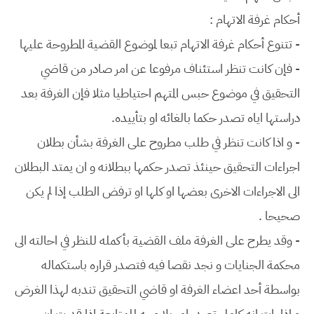
أحكام غرفة الاتهام :
- تتنوع أحكام غرفة الاتهام تبعا لموضوع القضية المطروحة عليها
- فإن كانت تنظر استئناف مرفوعا عن امر صادر من قاضي
التحقيق في موضوع حبس المتهم احتياطيا مثلا فإن الغرفة بعد
دراستها اياه تصدر حكما بالغائه او بتأييده.
- و اذا كانت تنظر في طلب مطروح على الغرفة بشأن بطلان
اجراءات التحقيق حينئذ تصدر حكمها ببطلانه و ان يمتد البطلان
الى الاجراءات الاخرى بعضها او كلها او ترفض الطلب إذا لم يكن
صحيحا .
- وقد يطرح على الغرفة ملف القضية بأكمله للنظر في احالته الى
محكمة الجنايات و نجد نقصا فيه فتصدر قراره باستكماله
بواسطة أحد اعضاء الغرفة او قاضي التحقيق تندبه لهذا الغرض
و اذا رات انه كامل تصدر امر بلا وجه للمتابعة اذا قدرت ان