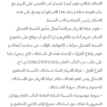
الاحالة باطلا و تقوم أيضا باصدار امر بالقبض على المتهم مع
بيان هويته بدقة و ينفذ هذا الامر فورا و يوضع على هذه
الاحكام رئيس الغرفة و كاتب الضبط.
- تقوم غرفة الاتهام بمراقبة أعمال مأمور الضبط القضائي
الصادر عنهم أثناء و ظائفهم و لها الحق أن يوقع على ماموري
الضبط القضائي جزاءات كالتوقيف المؤقت عن مباشرة أعماله و
تقوم بإبلاغ القرارات المتخذة هذه الى السلطات التي يتبعها بناءا
على طلب من النائب العام م(206/209/216) ق ا ج .
الفرع الاول : غرفة الاتهام قضاء استئناف بالنسبة للتحقيق
الابتدائي ومن اهم اهداف نظام غرفة الاتهام حق الاستئناف
للخصوم و هناك شروط للاستئناف
- شروط موضوعية بالنسبة للنيابة العامة النائب العام ووكيل
الجمهورية تملك حق استئناف جميع اوامر قاضي التحقيق و