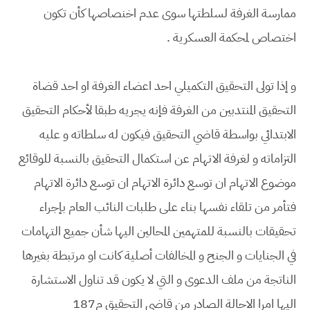
ممارسة الغرفة لسلطتها سوى عدم اخنصاصها كأن تكون
اختصاص لمحكمة العسكرية .
و إذا تولى التحقيق التكميلي احد اعضاء الغرفة او احد قضاة
التحقيق المنتدبين من الغرفة فإنه يجريه طبقا لأحكام التحقيق
الابتدائي بواسطة قاضي التحقيق فيكون له سلطاته و عليه
التزاماته و لغرفة الاتهام عن استكمال التحقيق بالنسبة للوقائع
موضوع الاتهام ان توسع دائرة الاتهام ان توسع دائرة الاتهام
فتأمر من تلقاء نفسها بناء على طلبات النائب العام بإجراء
تحقيقات بالنسبة للمتهمين المحالين اليها شأن جميع التهامات
في الجنايات و الجنح و المخالفات أصلية كانت او مرتبطة بغيرها
الناتجة من ملف الدعوى و التي لا يكون قد تناول الاستشارة
اليها امرا الاحالة الصادر من قاضي التحقيق م187