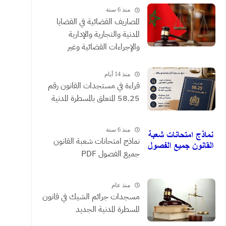
منذ 6 سنة
المصاريف القضائية في القضايا
المدنية والتجارية والإدارية
والإجراءات القضائية وغير
القضائية والعقود التي يحررها
الموثقون
منذ 14 أيام
​قراءة في مستجدات القانون رقم
58.25 المتعلق بالمسطرة المدنية
منذ 6 سنة
نماذج امتحانات شعبة القانون
جميع الفصول PDF
منذ عام
مسجدات جرائم الشيك في قانون
المسطرة المدنية الجديد