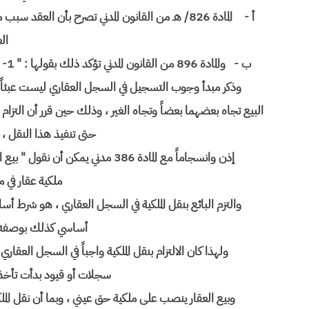
أ -
المادة 826/ هـ من القانون المدني تصرح بأن الع
ال
ب - والمادة 896 من القانون المدني تؤكد ذلك بقولها : " 1- يكتسب حق تسجيل الحقوق العينية العقارية بمفعول العقود " .
وذكر مبدأ وجوب التسجيل في السجل العقاري ليست عبثاً 
البيع تجاه بعضهما بعضاً وتجاه الغير ، وذلك حين قرر أن التزا
حتى تنفيذ هذا النقل ، وفق نص
إذن وانسجاماً مع المادة 386 مدني 
ملكية عقار في م
والتزم البائع بنقل الملكية في السجل العقاري ، هو شرط أس
أساسي كذلك بوصفه طرف
ولهذا كان الالتزام بنقل الملكية واجباً في السجل الع
سجلات أو قيود بدأت تأخذ 
وبيع العقار ينصب على ملكية حق عيني ، وبما أن نقل المل