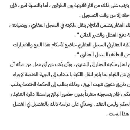
ترتب على ذلك من آثار قانونية بين الطرفين ، أما بالنسبة لغير ، فإن
 في حقه إلا من وقت التسجيل .
" إن الالتزام بإعطاء العقار يتضمن الالتزام بنقل ملكيته في السجل العقاري ، وبصيانته ،
 دفع العطل والضرر للدائن " .
لالتزام بنقل ملكية العقار في السجل العقاري خاضع لأحكام هذا البيع والامتيازات
 المتعلقة بالسجل العقاري " .
ي لنقل ملكية العقار إلى المشتري ، وبأن يكف عن أي عمل من شأنه أن
 عسيراً ( م 396 مدني ) فإذا امتنع عن القيام بما يلزم لنقل الملكية بالذهاب إلى الجهة المختصة لإجراء
 عن طريق دعوى تثبيت البيع ، وذلك بطلب إلى المحكمة المختصة يطلب
م ، قام بتسجيله منفرداً بدون حضور البائع بواسطة دائرة التنفيذ ،
الحكم وليس العقد . وسنأتي على دراسة ذلك بالتفصيل في الفصل
 هذا البحث .