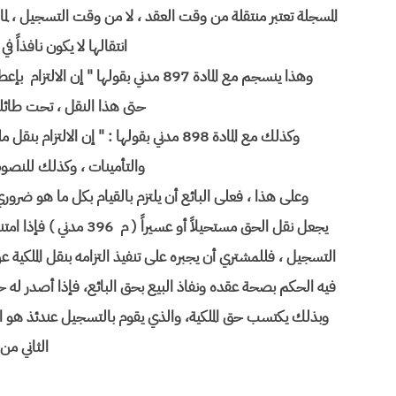
المسجلة تعتبر منتقلة من وقت العقد ، لا من وقت التسجيل ، لما ي
انتقالها لا يكون نافذاً
وهذا ينسجم مع المادة 897 مدني بقولها 
حتى هذا النقل ، تحت طائلة
وكذلك مع المادة 898 مدني بقولها : " إن ا
والتأمينات ، وكذلك للنصوص
وعلى هذا ، فعلى البائع أن يلتزم بالقيام بكل ما هو ضرور
يجعل نقل الحق مستحيلاً أو
التسجيل ، فللمشتري أن يجبره على تنفيذ التزامه بنقل الملكية
فيه الحكم بصحة عقده ونفاذ البيع بحق البائع، فإذا أصدر له حك
وبذلك يكتسب حق الملكية، والذي يقوم بالتسجيل عندئذ هو 
الثاني من