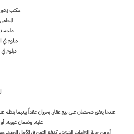
مكتب زهير ا
المحام
ماجستير
دبلوم في 
دبلوم في 
ا
عندما يتفق شخصان على بيع عقار, يحرران عقداً بينهما ينظم عناصر 
عليه, وضمان عيوبه, أو
أو من جهة التزامات المشتري, كدفع الثمن في الأجل المحدد