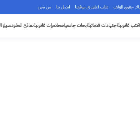
هاك حقوق المؤلف
طلب اعلان في موقعنا
اتصل بنا
من نحن
ة
كتب قانونية
اجتهادات قضائية
ابحاث جامعية
محاضرات قانونية
نماذج العقود
صيغ ال