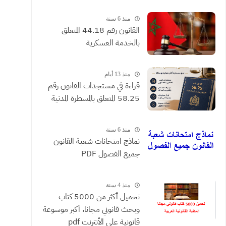
القضائية والعقود التي يحررها
الموثقون
منذ 6 سنة
القانون رقم 44.18 المتعلق
بالخدمة العسكرية
منذ 13 أيام
​قراءة في مستجدات القانون رقم
58.25 المتعلق بالمسطرة المدنية
منذ 6 سنة
نماذج امتحانات شعبة القانون
جميع الفصول PDF
منذ 4 سنة
تحميل أكثر من 5000 كتاب
وبحث قانوني مجانا، أكبر موسوعة
قانونية على الأنترنت pdf