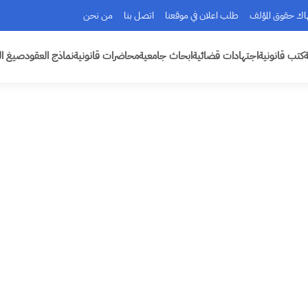
هاك حقوق المؤلف
طلب اعلان في موقعنا
اتصل بنا
من نحن
ة
كتب قانونية
اجتهادات قضائية
ابحاث جامعية
محاضرات قانونية
نماذج العقود
صيغ ال