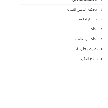
محكمة النقض المصرية
مساطر ادارية
مقالات
مقالات ومجلات
نصوص قانونية
نماذج العقود