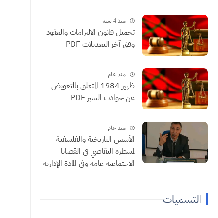
منذ 4 سنة
تحميل قانون الالتزامات والعقود
وفق آخر التعديلات PDF
منذ عام
ظهير 1984 المتعلق بالتعويض
عن حوادث السير PDF
منذ عام
الأسس التاريخية والفلسفية
لمسطرة التقاضي في القضايا
الاجتماعية عامة وفي المادة الإدارية
خاصة ذ الجيلالي شبيه
التسميات