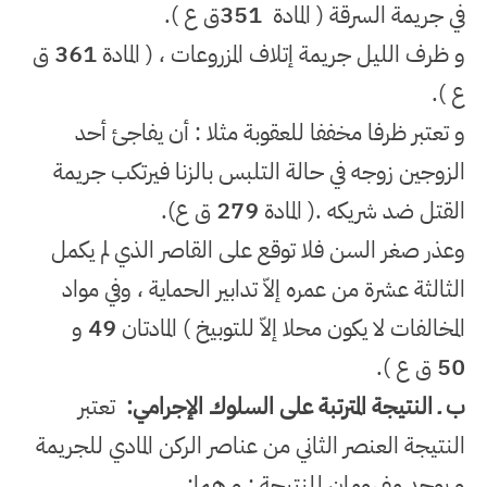
في جريمة السرقة ( المادة
351
ق ع
)
.
و ظرف الليل جريمة إتلاف المزروعات ، ( المادة
361
ق
ع
)
.
و تعتبر ظرفا مخففا للعقوبة مثلا : أن يفاجئ أحد
الزوجين زوجه في حالة التلبس بالزنا فيرتكب جريمة
القتل ضد شريكه .( المادة
279
ق ع)
.
وعذر صغر السن فلا توقع على القاصر الذي لم يكمل
الثالثة عشرة من عمره إلاّ تدابير الحماية ، وفي مواد
المخالفات لا يكون محلا إلاّ للتوبيخ
(
المادتان
49
و
50
ق ع
)
.
ب ـ النتيجة المترتبة على السلوك الإجرامي
:
تعتبر
النتيجة العنصر الثاني من عناصر الركن المادي للجريمة
و يوجد مفهومان للنتيجة : و هما
: