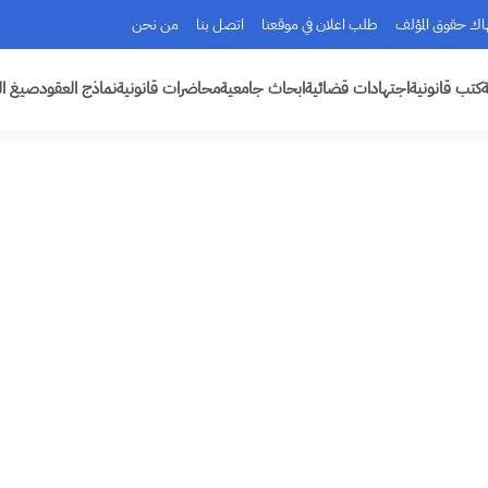
هاك حقوق المؤلف
طلب اعلان في موقعنا
اتصل بنا
من نحن
ة
كتب قانونية
اجتهادات قضائية
ابحاث جامعية
محاضرات قانونية
نماذج العقود
صيغ ال