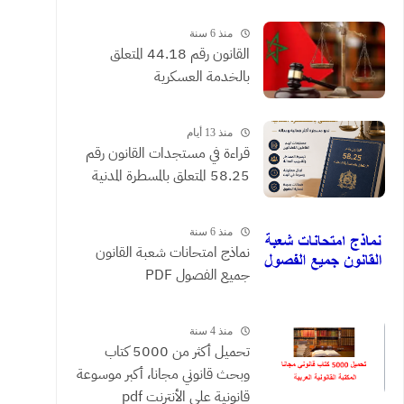
القضائية والعقود التي يحررها
الموثقون
منذ 6 سنة
القانون رقم 44.18 المتعلق
بالخدمة العسكرية
منذ 13 أيام
​قراءة في مستجدات القانون رقم
58.25 المتعلق بالمسطرة المدنية
منذ 6 سنة
نماذج امتحانات شعبة القانون
جميع الفصول PDF
منذ 4 سنة
تحميل أكثر من 5000 كتاب
وبحث قانوني مجانا، أكبر موسوعة
قانونية على الأنترنت pdf