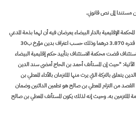
ن مستندا إلى نص قانوني.
حكمة الإقليمية بالدار البيضاء يعرضان فيه أن لهما بذمة المدعي
عليهما المعطي بن صالح المزابي وأحمد بن الحاج ولد الكبيرة ما قدره 3.870 درهما وذلك حسب اعتراف بدين مؤرخ ب30
بعد الاستئناف قضت محكمة الاستئناف بتأييد حكم إقليمية البيضاء
الآتية: "حيث إن المستأنف أحمد بن الحاج أمضى سند الدين
 يتعلق بالتركة التي يرث منها الملتزمان بالأداء المعطي بن
القصد من التزام المعطي بن صالح هو تطمين الدائنين وضمان
ذمة الملتزمين به. وحيث إنه لذلك يكون المستأنف المعطي بن صالح