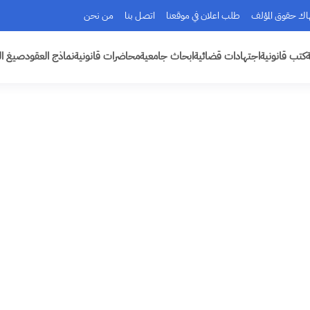
هاك حقوق المؤلف
طلب اعلان في موقعنا
اتصل بنا
من نحن
ة
كتب قانونية
اجتهادات قضائية
ابحاث جامعية
محاضرات قانونية
نماذج العقود
صيغ ال