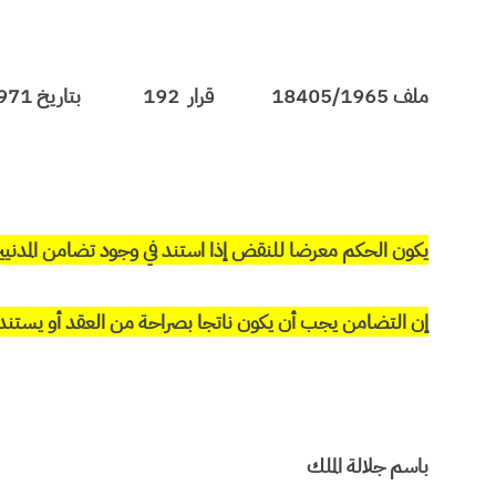
ملف 18405/1965 قرار 192 بتاريخ 09/06/1971
يكون الحكم معرضا للنقض إذا استند في وجود تضامن المدنيين
إن التضامن يجب أن يكون ناتجا بصراحة من العقد أو يستند 
باسم جلالة الملك