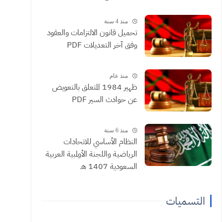
منذ 4 سنة
تحميل قانون الالتزامات والعقود
وفق آخر التعديلات PDF
منذ عام
ظهير 1984 المتعلق بالتعويض
عن حوادث السير PDF
منذ 6 سنة
النظام الأساسي للاتحادات
الرياضية واللجنة الأولمبية العربية
السعودية 1407 هـ
التسميات