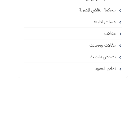
محكمة النقض المصرية
مساطر ادارية
مقالات
مقالات ومجلات
نصوص قانونية
نماذج العقود