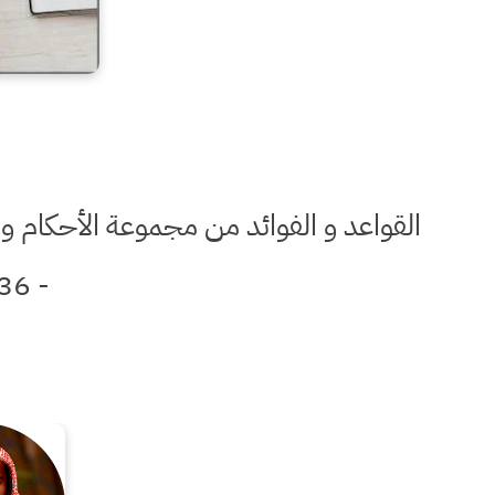
- 1436 هـ )