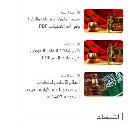
منذ 4 سنة
تحميل قانون الالتزامات والعقود
وفق آخر التعديلات PDF
منذ عام
ظهير 1984 المتعلق بالتعويض
عن حوادث السير PDF
منذ 6 سنة
النظام الأساسي للاتحادات
الرياضية واللجنة الأولمبية العربية
السعودية 1407 هـ
التسميات