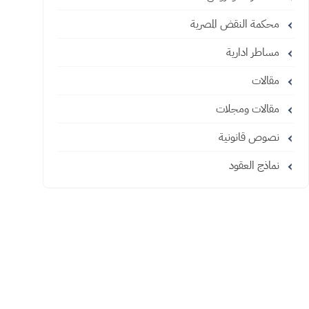
محكمة النقض المصرية
مساطر ادارية
مقالات
مقالات ومجلات
نصوص قانونية
نماذج العقود