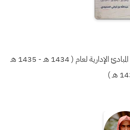
القواعد و الفوائد من مجموعة الأحكام و المبادئ الإدارية لعام ( 1434 هـ - 1435 هـ