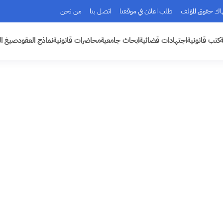
هاك حقوق المؤلف
طلب اعلان في موقعنا
اتصل بنا
من نحن
ة
كتب قانونية
اجتهادات قضائية
ابحاث جامعية
محاضرات قانونية
نماذج العقود
صيغ ال