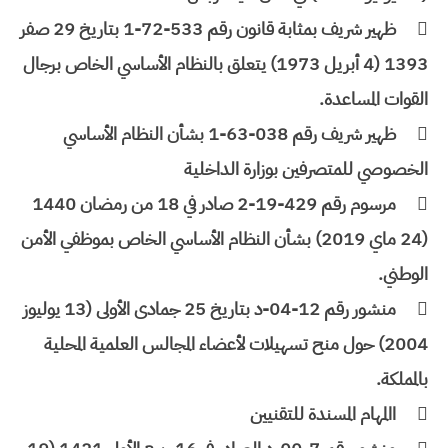

ظهير شريف بمثابة قانون رقم 533-72-1 بتاريخ 29 صفر
1393 (4 أبريل 1973) يتعلق بالنظام الأساسي الخاص برجال
القوات المساعدة.

ظهير شريف رقم 038-63-1 بشأن النظام الأساسي
الخصوصي للمتصرفين بوزارة الداخلية

مرسوم رقم 429-19-2 صادر في 18 من رمضان 1440
(24 ماي 2019) بشأن النظام الأساسي الخاص بموظفي الأمن
الوطني.

منشور رقم 12-04-د بتاريخ 25 جمادى الأولى (13 يوليوز
2004) حول منح تسهيلات لأعضاء المجالس العلمية المحلية
بالمملكة.

االمهام المسندة للتقنيين