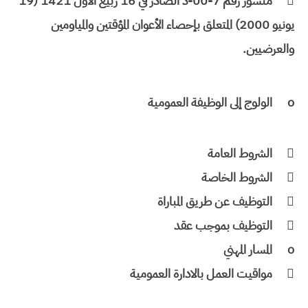

منشور رقم 7-00-د الصادر في 16 ربيع الأول 1421 (19
يونيو 2000) المتعلق بإحصاء الأعوان المؤقتين والمياومين
والعرضيين.
o
الولوج إلى الوظيفة العمومية

الشروط العامة

الشروط الخاصة

التوظيف عن طريق المباراة

التوظيف بموجب عقد
o
المسار المهني

مواقيت العمل بالادارة العمومية