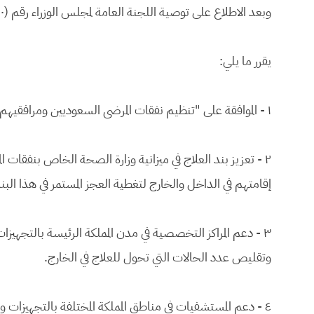
وبعد الاطلاع على توصية اللجنة العامة لمجلس الوزراء رقم (٢٦٠) وتاريخ ٢٧/ ٦/ ١٤٢١هـ.
يقرر ما يلي:
١ - الموافقة على "تنظيم نفقات المرضى السعوديين ومرافقيهم المحولين للعلاج خارج مناطق إقامتهم" حسب الصيغة المرفقة.
٢ - تعزيز بند العلاج في ميزانية وزارة الصحة الخاص بنفقات
إقامتهم في الداخل والخارج لتغطية العجز المستمر في هذا البن
٣ - دعم المراكز التخصصية في مدن المملكة الرئيسة بالتجهيز
وتقليص عدد الحالات التي تحول للعلاج في الخارج.
٤ - دعم المستشفيات في مناطق المملكة المختلفة بالتجهيزات وا