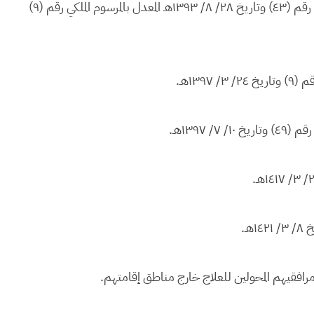
وبعد الاطلاع على نظام خدمة الضباط الصادر بالمرسوم الملكي رقم (٤٣) وتاريخ ٢٨/ ٨/ ١٣٩٣هـ المعدل بالمرسوم الملكي رقم (٩)
١٣هـ.
 ١٣٩٧هـ.
رافقيهم المحولين للعلاج خارج مناطق إقامتهم.