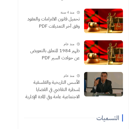
منذ 4 سنة
تحميل قانون الالتزامات والعقود
وفق آخر التعديلات PDF
منذ عام
ظهير 1984 المتعلق بالتعويض
عن حوادث السير PDF
منذ عام
الأسس التاريخية والفلسفية
لمسطرة التقاضي في القضايا
الاجتماعية عامة وفي المادة الإدارية
خاصة ذ الجيلالي شبيه
التسميات