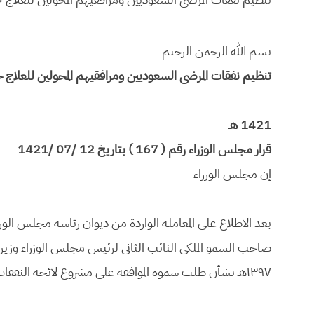
بسم الله الرحمن الرحيم
تنظيم نفقات المرضى السعوديين ومرافقيهم المحولين للعلاج 
1421 هـ
قرار مجلس الوزراء رقم ( 167 ) بتاريخ 12 /07 /1421
إن مجلس الوزراء
١٣٩٧هـ بشأن طلب سموه الموافقة على مشروع لائحة النفقات العلاجية في الخارج والداخل.