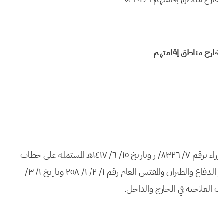
خارج مناطق إقامتهم
بعد الاطلاع على المعاملة الواردة من ديوان رئاسة مجلس الوزراء برقم ٧/ ٨٣٢٦/ ر وتاريخ ١٥/ ٦/ ١٤١٧هـ المشتملة على خطاب
صاحب السمو الملكي النائب الثاني لرئيس مجلس الوزراء وزير الدفاع والطيران والمفتش العام رقم ١/ ٢/ ١/ ٢٥٨ وتاريخ ١/ ٣/