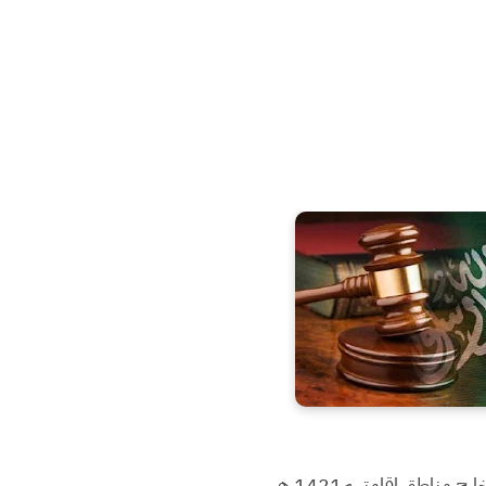
خارج مناطق إقامتهم
1421 هـ