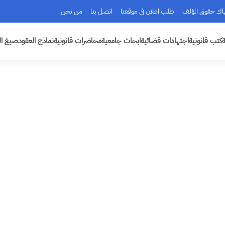
هاك حقوق المؤلف
طلب اعلان في موقعنا
اتصل بنا
من نحن
ة
كتب قانونية
اجتهادات قضائية
ابحاث جامعية
محاضرات قانونية
نماذج العقود
صيغ ال