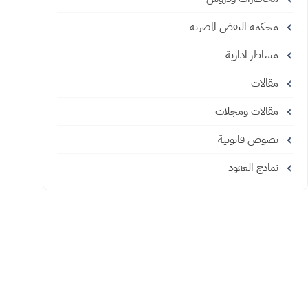
محكمة النقض المصرية
مساطر ادارية
مقالات
مقالات ومجلات
نصوص قانونية
نماذج العقود