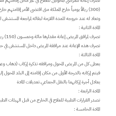
(300) ريالاً يومياً خارج المملكة متى اقتضى الأمر إقامت
وتعاد له عند خروجه للمدة اللازمة لبقائه لمراجعة المستشفى ال
المادة الثانية :
تصرف هذه الإعانة عند مرافقة المريض داخل المستشفى في حال
المادة الثالثة :
يعطى كل من المريض المحول ومرافقه تذكرة إركاب (ذهاب وعو
فيتم إركابه بالدرجة الأولى من مكان إقامته إلى البلد المحول 
يعادل أجرة إركابهما بالنقل الجماعي.تعديلات المادة
المادة الرابعة :
تصدر القرارات الطبية للعلاج في الخارج من قبل الهيئات الطبي
المادة الخامسة :