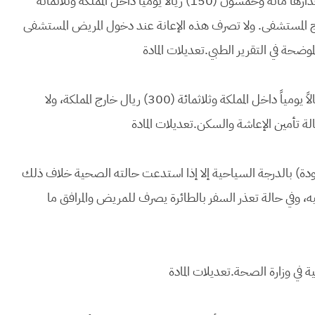
تصرف إعانة للمرضى المحولين للعلاج في غير محل إقامتهم مقدارها مائة وخمسون (150) ريالاً يومياً داخل المملكة وثلاثمائة
هم خارج المستشفى. ولا تصرف هذه الإعانة عند دخول المريض المستشفى
موضحة في التقرير الطبي.تعديلات المادة
تصرف لمرافق المريض إعانة مقدارها مائة وخمسون (150) ريالاً يومياً داخل المملكة وثلاثمائة (300) ريال خارج المملكة، ولا
ة تأمين الإعاشة والسكن.تعديلات المادة
دة) بالدرجة السياحية إلا إذا استدعت حالته الصحية خلاف ذلك
إليه، وفي حالة تعذر السفر بالطائرة يصرف للمريض والمرافق ما
ة في وزارة الصحة.تعديلات المادة