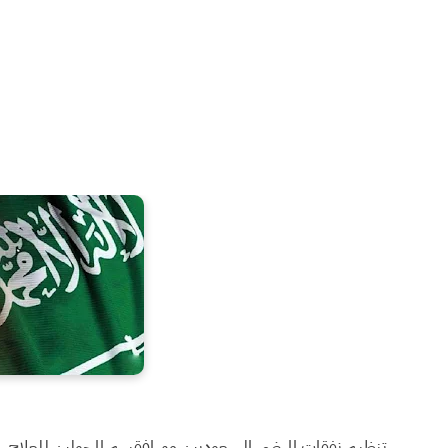
تنظيم نفقات المرضى السعوديين ومرافقيهم المحولين للعلاج 