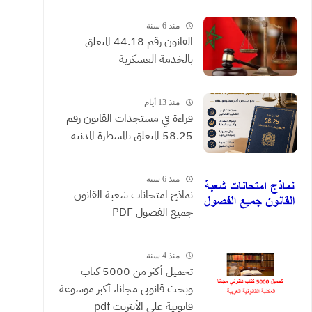
القضائية والعقود التي يحررها
الموثقون
منذ 6 سنة
القانون رقم 44.18 المتعلق
بالخدمة العسكرية
منذ 13 أيام
​قراءة في مستجدات القانون رقم
58.25 المتعلق بالمسطرة المدنية
منذ 6 سنة
نماذج امتحانات شعبة القانون
جميع الفصول PDF
منذ 4 سنة
تحميل أكثر من 5000 كتاب
وبحث قانوني مجانا، أكبر موسوعة
قانونية على الأنترنت pdf