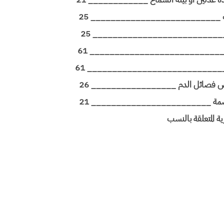
النسب __________________________ 25
_______________________________ 25
____________________________ 61
______________________________ 61
فحص فصائل الدم _________________ 26
 البصمة ________________________ 21
رية المتعلقة بالنسب