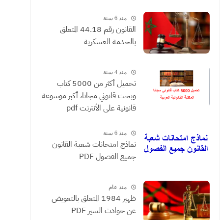
القضائية والعقود التي يحررها
الموثقون
منذ 6 سنة
القانون رقم 44.18 المتعلق
بالخدمة العسكرية
منذ 4 سنة
تحميل أكثر من 5000 كتاب
وبحث قانوني مجانا، أكبر موسوعة
قانونية على الأنترنت pdf
منذ 6 سنة
نماذج امتحانات شعبة القانون
جميع الفصول PDF
منذ عام
ظهير 1984 المتعلق بالتعويض
عن حوادث السير PDF