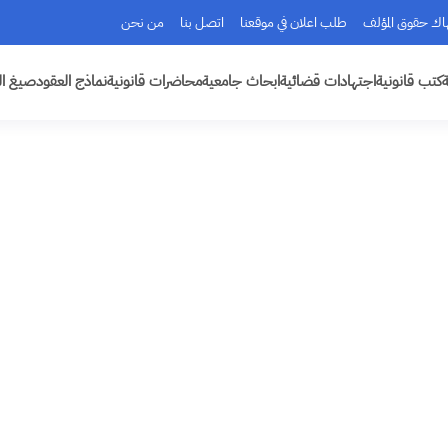
هاك حقوق المؤلف
طلب اعلان في موقعنا
اتصل بنا
من نحن
ة
كتب قانونية
اجتهادات قضائية
ابحاث جامعية
محاضرات قانونية
نماذج العقود
صيغ ال