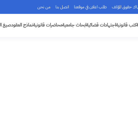
هاك حقوق المؤلف
طلب اعلان في موقعنا
اتصل بنا
من نحن
ة
كتب قانونية
اجتهادات قضائية
ابحاث جامعية
محاضرات قانونية
نماذج العقود
صيغ ال