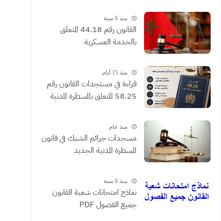
القضائية والعقود التي يحررها
الموثقون
منذ 6 سنة
القانون رقم 44.18 المتعلق
بالخدمة العسكرية
منذ 15 أيام
​قراءة في مستجدات القانون رقم
58.25 المتعلق بالمسطرة المدنية
منذ عام
مسجدات جرائم الشيك في قانون
المسطرة المدنية الجديد
منذ 6 سنة
نماذج امتحانات شعبة القانون
جميع الفصول PDF