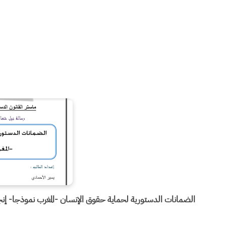
الضمانات الدستورية لحماية حقوق الإنسان -المغرب نموذجا- إنج