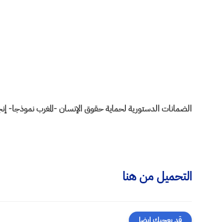
الضمانات الدستورية لحماية حقوق الإنسان -المغرب نموذجا- إنج
التحميل من هنا
قد يعجبك ايضا