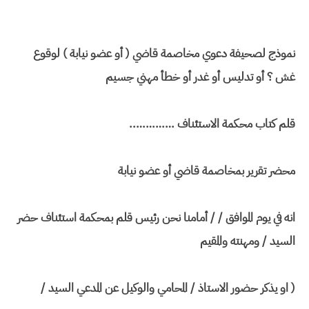
نموذج لصحيفة دعوي مخاصمة قاضي ( أو عضو نيابة ) لوقوع
غش ؟ أو تدليس أو غدر أو خطأ مهني جسيم
قلم كتاب محكمة الاستئناف …………..
محضر تقرير بمخاصمة قاضي أو عضو نيابة
انه في يوم الموافق / / أمامنا نحن رئيس قلم بمحكمة استئناف حضر
السيد / ومهنته والمقيم
( او يذكر حضور الاستاذ / المحامي والوكيل عن المدعي السيد /