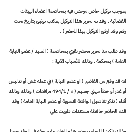
بموجب توكيل خاص مرخص فيه بمخاصمة اعضاء الهيئات
القضائية , وقد تم تحرير هذا التوكيل بمكتب توثيق بتاريخ تحت
رقم وقد ارفق التوكيل بهذا المحضر ) .
وقد طلب منا تحرير محضر تقري بمخاصمة ( السيد / عضو النيابة
العامة ) بمحكمة , وذلك للأسباب الآتية :
انه قد وقع من القاضي ( او عضو النيابة ) في عمله غش أو تدليس
أو غدر أو خطأ مهني جسيم ( م / 494/1 مرافعات ) وذلك وذلك
أثناء ( تذكر تفاصيل الواقعة المنسوبة أو عضو النيابة العامة ) وقد
قدم الحاضر حافظة مستندات طويت علي
وذلك تاكيد ا لما جاء بمحضر هذه المخاصمة ولحقه فيها وقد حررنا