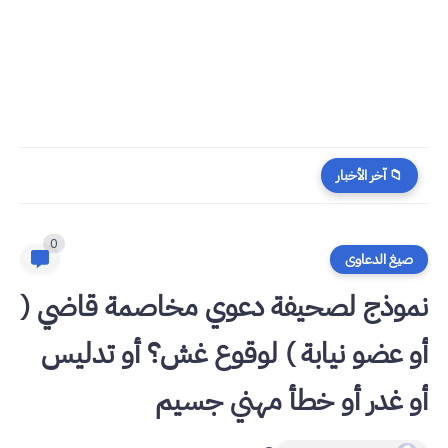
📁 آخر الأخبار
0
صيغ الدعاوى
نموذج لصحيفة دعوي مخاصمة قاضي (
أو عضو نيابة ) لوقوع غش؟ أو تدليس
أو غدر أو خطأ مهني جسيم