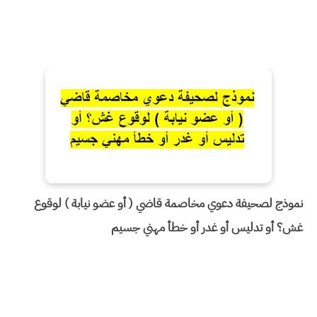
نموذج لصحيفة دعوي مخاصمة قاضي ( أو عضو نيابة ) لوقوع
غش؟ أو تدليس أو غدر أو خطأ مهني جسيم