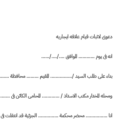
دعوى لاثبات قيام علاقه ايجاريه
انه فى يوم ………… الموافق …./…./……
بناء على طلب السيد /……………. المقيم ……… محافظة …….
ومحله المختار مكتب الاستاذ / …………. المحامى الكائن فى ………
انا ……………. محضر محكمة …………… الجزئية قد انتقلت فى التاري