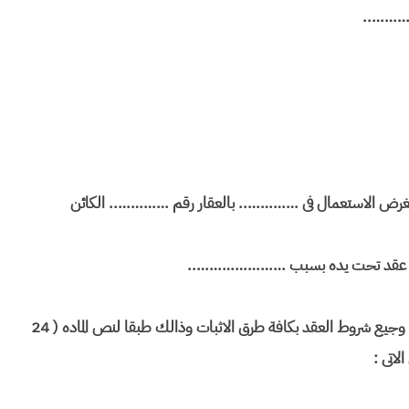
غرض الاستعمال فى ………….. بالعقار رقم ………….. الكائن
عقد تحت يده بسبب …………………..
ومن ثم يحق للمستاجر فى هذه الحاله ان يثبت العلاقه الايجاريه وجيع شروط العقد بكافة طرق الاثبات وذالك طبقا لنص الماده ( 24