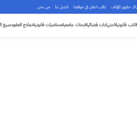
هاك حقوق المؤلف
طلب اعلان في موقعنا
اتصل بنا
من نحن
ة
كتب قانونية
اجتهادات قضائية
ابحاث جامعية
محاضرات قانونية
نماذج العقود
صيغ ال