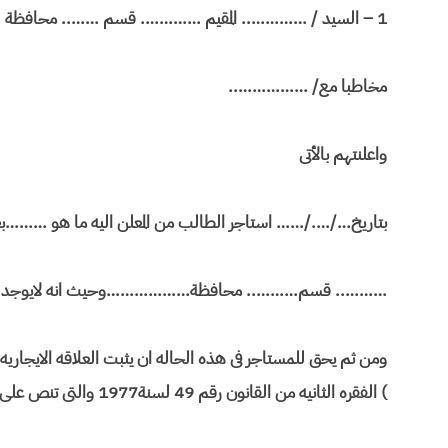
1 – السيد / ………….. المقيم …………. قسم …….. محافظة ………..
مخاطبا مع/ ……………..
واعلنتهم بالأتى
بتاريخ…/…./…… استاجر الطالب من المعلن اليه ما هو ………ب
……….. قسم……….. محافظة………………وحيث انه لايوجد 
) الفقره الثانيه من القانون رقم 49 لسنة1977 والتى تنص على الاتى :