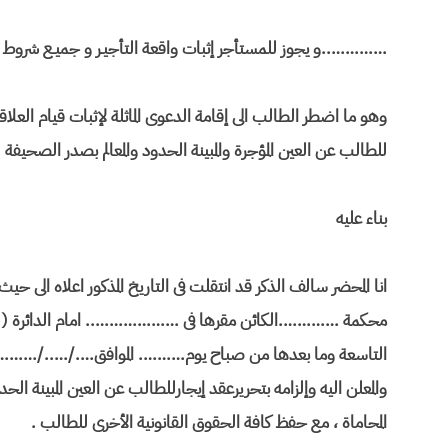
…………..و يجوز للمستأجر إثبات واقعة التأجيـر و جميـع شر
وهو ما اضطر الطالب الى إقامة الدعوى الماثلة لإثبات قيام العلاقة ال
للطالب عن العين المؤجرة والمبينة الحدود والمعالم بصدر الصحيفة .
بناء عليه
انا المحضر سالف الذكر قد انتقلت فى التاريخ المذكور اعلاه الى
محكمة ………….الكائن مقرها فى ……………….. امام الدائرة ( ) إيج
التاسعة وما بعدها من صباح يوم………. الموافق…./…../……….. و
والمعلن اليه وإلزامه بتحريرعقد إيجارللطالب عن العين المبينة ال
المحاماة ، مع حفظ كافة الحقوق القانونية الأخرى للطالب .