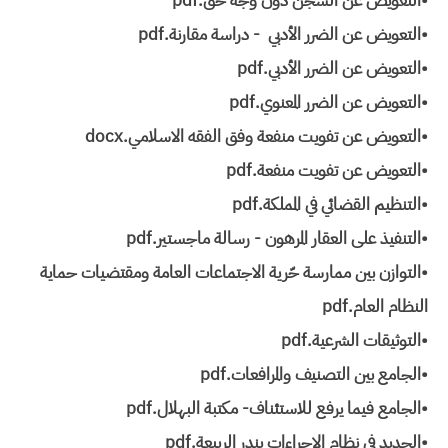
•التعويض عن السجن دون وجه حق.pdf
•التعويض عن الضرر الأدبي - دراسة مقارنة.pdf
•التعويض عن الضرر الأدبي.pdf
•التعويض عن الضرر المعنوي.pdf
•التعويض عن تفويت منفعة وفق الفقه الاسلامي.docx
•التعويض عن تفويت منفعة.pdf
•التنظيم القضائي في المملكة.pdf
•التنفيذ على العقار المرهون - رسالة ماجستير.pdf
•التوازن بين ممارسة حّرية الاجتماعات العامة ومقتضيات حماية
النظام العام.pdf
•التوثيقات الشرعية.pdf
•الجامع بين التصنيف والمرافعات.pdf
•الجامع فيما يرفع للاستئناف- مكتبة البهلال.pdf
•الجديد في نظام الإجراءات بندر الربيعة.pdf