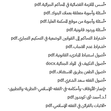
•أسس الملازمة القضائية في المحاكم الجزائية.pdf
•أسئلة وأجوبة متعلقة بعملاء البنوك.pdf
•أسئلة وأجوبة من موقع المحكمة العليا.pdf
•أسئلة وردود قانونية.pdf
•اشتراط التحاكم إلى القوانين الوضعية في التحكيم التجاري.pdf
•اشتراط عدم الانجاب.pdf
•أصول استنباط المبادىء القانونية.pdf
•أصول التكييف في المواد الجنائية.docx
•اصول الطعن بطريق الاستئناف.pdf
•أصول الفقه سعد الشثري.pdf
•إعمار-الأوقاف-وأحكامه-في-الفقه-الإسلامي-النظرية-والتطبيق-
أ.د.أحمد-آق-كوندوز.pdf
•الاثبات بالقرائن في الفقه الإسلامي.pdf