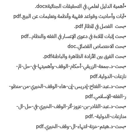
•أهمية الدليل لعلمي في التحقيقات الجنائية‎.docx
•آيات وأحاديث وقواعد فقهية وأنظمة وتعليمات عن البيع.pdf
•بحث الفصل في المظالم ‎.pdf
•‏بحث إثبات الملاءة في دعوى الإعسار في الفقه والنظام..pdf
•بحث الاختصاص القضائي.doc
•بحث الفرق بين الأرادة الظاهرة والباطنة‎.pdf
•بحث-د.جمعة-الزريقي-أحكام-الوقف-وأهميتها-في-حل-الم-
نازعات-الدولية.pdf
•بحث-د.عبد-الفتاح-إدريس-إن-هاء-الوقف-الخيري-من-منظو-
ر-الفقه-الإسلامي.pdf
•بحث-د.عبد-القادر-بن-عزوز-أثر-الوقف-الخيري-في-حل-ال-
منازعات-الدولية-.pdf
•بحث-د.هيثم-خزنة-انتهاء-ال-وقف-الخيري.pdf