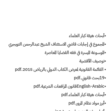
•أبحاث هيئة كبار العلماء
•المجموع في إجابات قاضي الاستئناف الشيخ عبدالرحمن التويجري
•الموسوعة الميسرة في فقه القضايا المعاصرة
•توصيف الأقضية
• القائمة القانونية لمعرض الكتاب الدولي بالرياض 2015.pdf
•19بحث قانوني.pdf
•English-Arabicقانون المرافعات الشرعية.pdf
•أبحاث هيئة كبار العلماء.pdf
•أبرز مواد نظام المرور.pdf