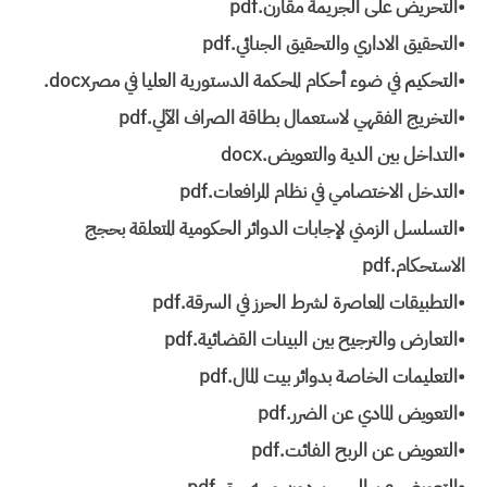
•التحريض على الجريمة مقارن.pdf
•التحقيق الاداري والتحقيق الجنائي.pdf
•التحكيم في ضوء أحكام المحكمة الدستورية العليا في مصر‎.docx
•التخريج الفقهي لاستعمال بطاقة الصراف الآلي.pdf
•التداخل بين الدية والتعويض.docx
•التدخل الاختصامي في نظام المرافعات.pdf
•التسلسل الزمني لإجابات الدوائر الحكومية المتعلقة بحجج
الاستحكام‏.pdf
•التطبيقات المعاصرة لشرط الحرز في السرقة.pdf
•التعارض والترجيح بين البينات القضائية.pdf
•التعليمات الخاصة بدوائر بيت المال.pdf
•التعويض المادي عن الضرر.pdf
•التعويض عن الربح الفائت.pdf