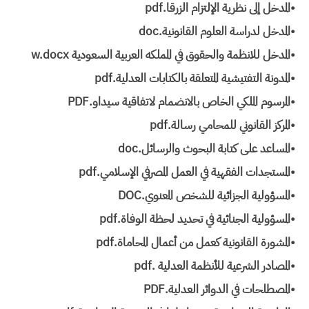
•المدخل إلى نظرية الإلتزام الزرقا.pdf
•المدخل لدراسة العلوم القانونية.doc
•المدخل للانظمة والحقوق في المملكه العربية السعودية w.docx
•المدونة التفتيشية المتعلقة بالكتابات العدلية.pdf
•المرسوم الملكي الخاص بالانضمام لاتفاقية سيداو.PDF
•المركز القانوني للمحامي رسالة.pdf
•المساعد على كتابة البحوث والرسائل.doc
•المستجدات الفقهية في العمل المصرفي الإسلامي.pdf
•المسؤولية الجزائية للشخص المعنوي.DOC
•المسؤولية الجنائية في تحديد لحظة الوفاة.pdf
•المشورة القانونية كعمل من أعمال المحاماة.pdf
•المصادر الشرعية للأنظمة العدلية .pdf
•المصطلحات في الدوائر العدلية.PDF