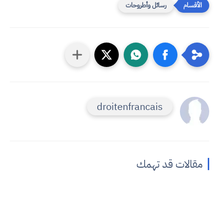
رسائل وأطروحات
droitenfrancais
مقالات قد تهمك