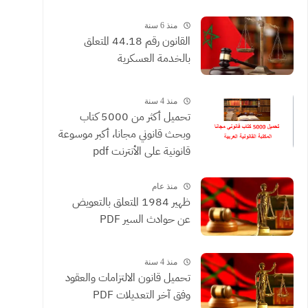
القضائية والعقود التي يحررها
الموثقون
منذ 6 سنة
القانون رقم 44.18 المتعلق
بالخدمة العسكرية
منذ 4 سنة
تحميل أكثر من 5000 كتاب
وبحث قانوني مجانا، أكبر موسوعة
قانونية على الأنترنت pdf
منذ عام
ظهير 1984 المتعلق بالتعويض
عن حوادث السير PDF
منذ 4 سنة
تحميل قانون الالتزامات والعقود
وفق آخر التعديلات PDF