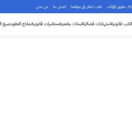
هاك حقوق المؤلف
طلب اعلان في موقعنا
اتصل بنا
من نحن
ة
كتب قانونية
اجتهادات قضائية
ابحاث جامعية
محاضرات قانونية
نماذج العقود
صيغ ال