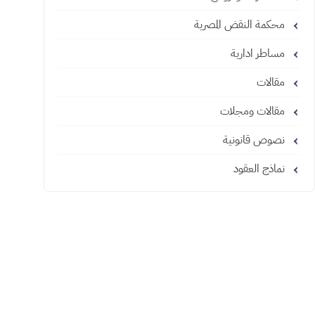
محكمة النقض المصرية
مساطر ادارية
مقالات
مقالات ومجلات
نصوص قانونية
نماذج العقود