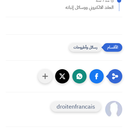
منذ 5 سنة
العقد الالكتروني ووسائل إثباته
رسائل وأطروحات
droitenfrancais