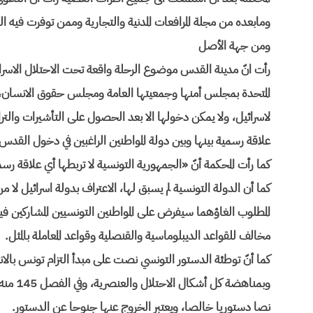
ومابعده من مجلة المرافعات المدنية والتجارية وممن توفرت فيه ا
ومن جهة الأصل
المتحدة بمجلس أمنها وجمعيتها العامة ومجلس حقوق الانسان، 
لاسرائيل، ولا يمكن دخولها الا بعد الحصول على التأشيرات و
علاقة رسمية بينها وبين دولة المواطنين الراغبين في دخول القد
كما رأت المحكمة أنّ «الجمهورية التونسية لا تربطها أي علاقة ر
كما أن الدولة التونسية لم يسبق لها، الاعتراف بدولة اسرائيل ل
المطلوب الغاؤهما سيفرض على المواطنين التونسيين المشاركين ف
مخالف للقواعد الديبلوماسية والقنصلية وقواعد المعاملة بالمثل.
كما أنّ توطئة الدستور التونسي نصت على مبدأ التزام تونس بالانت
وبمناهض
نصا دستوريا خالصا، ويعتبر الخروج عنها جنوحا عن الدستور.