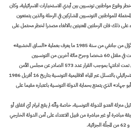
خطر وقوع مواطنين تونسيين بين أيدي الاستخبارات الاسرائيلية، وكان
محتملة للمواطنين التونسيين المشاركين في الرحلة والذين يتمتعون
ناء على ذلك فان الرحلتين المعنيتين بالالغاء مصدرا لخطر محتمل على
وأضافت المحكمة في حيثياتها أنّ الطيران الاسرائيلي شن بتاريخ الأوّل من جانفي من سنة 1985 ما يعرف بعملية «الساق الخشبية»
على ضاحية حمام الشط بتونس العاصمة وهي غارة جوية تسببت في مقتل 60 شخصا وجرح مائة آخرين من التونسيين
والفلسطينيين بالاضافة الى أضرار مادية فادحة، وهي الغارة التي تمت ادانتها بموجب القرار عدد 573 الصادر عن مجلس الأمن
الدولي في 4 أكتوبر 1985، كما قامت قوات خاصة من الجيش الاسرائيلي بالتسلل عبر المياه الاقليمية التونسية بتاريخ 16 أفريل 1986
و جهاد» الذي يتمتع بحماية الدولة التونسية باعتباره مقيما على
يل منزلة العدو للدولة التونسية، خاصة وأنّه لم يقع ابرام أي اتفاق أو
ة مباشرة أو غير مباشرة من قبيل الاعتداء على أمن الدولة الخارجي