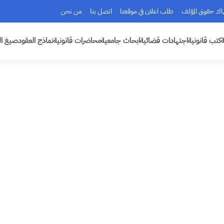
هاك حقوق المؤلف
طلب اعلان في موقعنا
اتصل بنا
من نحن
ة
كتب قانونية
اجتهادات قضائية
ابحاث جامعية
محاضرات قانونية
نماذج العقود
صيغ ال