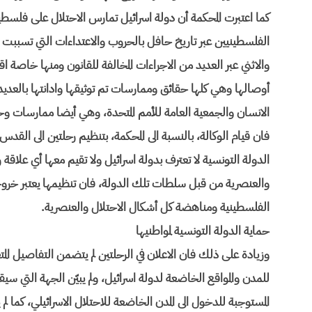
كما اعتبرت المحكمة أن دولة اسرائيل تمارس الاحتلال على فلس
الفلسطينيين عبر تاريخ حافل بالحروب والاعتداءات التي تسببت 
والاثني عبر العديد من الاجراءات المخالفة للقانون ومنها خاصة ا
أوصالها وهي كلها حقائق وممارسات تم توثيقها وادانتها بالع
الانسان والجمعية العامة للأمم المتحدة، وهي أيضا ممارسات وحق
فان قيام الوكالة، بالنسبة الى المحكمة، بتنظيم رحلتين الى القد
الدولة التونسية لا تعترف بدولة اسرائيل ولا تقيم معها أي علاق
والعنصرية من قبل سلطات تلك الدولة، فان تنظيمها يعتبر خرو
الفلسطينية ومناهضة كل أشكال الاحتلال والعنصرية.
حماية الدولة التونسية لمواطنيها
وزيادة على ذلك فان الاعلان في الرحلتين لم يتضمن التفاصيل المت
للمدن والمواقع الخاضعة لدولة اسرائيل، ولم يبيّن الجهة التي س
المستوجبة للدخول الى المدن الخاضعة للاحتلال الاسرائيلي، كما ل