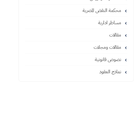
محكمة النقض المصرية
مساطر ادارية
مقالات
مقالات ومجلات
نصوص قانونية
نماذج العقود