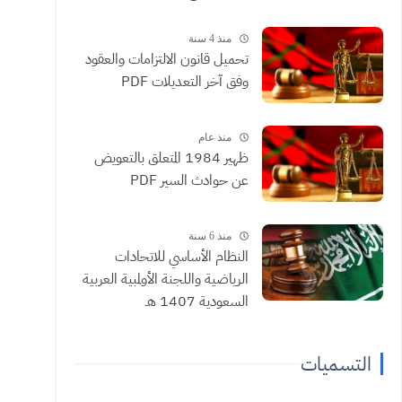
منذ 4 سنة
تحميل قانون الالتزامات والعقود
وفق آخر التعديلات PDF
منذ عام
ظهير 1984 المتعلق بالتعويض
عن حوادث السير PDF
منذ 6 سنة
النظام الأساسي للاتحادات
الرياضية واللجنة الأولمبية العربية
السعودية 1407 هـ
التسميات