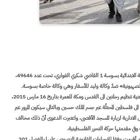
حكم صادر بتاريخ 13 مارس 2015 عن دائرة وكيل رئيس المحكمة الابتدائية بسوسة 1 القاضي شكري الفواري، تحت عدد 49646،
ة والصهيونية» ضدّ وكالة وليد للأسفار وهي وكالة خاصة بسوسة.
جاء في الدعوى انّه تمّ نشر اعلان تعتزم من خلاله وكالة الاسفار المعنية تنظيم رحلتين الى القدس ومكة للعمرة بتاريخ 16 مارس 2015،
ى فلسطين المحتلّة عبر جسر الملك حسين وبالتالي سيكون المرور عبر
الادارية لزيارة المسجد الأقصى، واعتبرت الدعوى أنّ ذلك مخالف
وفي مقدمتها حركة التحرر الفلسطينية.
المحكمة بعد أن استمعت الى جميع اطراف القضيّة رأت أن الدعوى أقيمت وفقا للاجراءات القانونية المنصوص عليها بالفصل 201