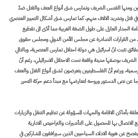
طين ومنها القدس الشريف وتمارس شتى أنواع العنف والقتل ضدّ
في قتل وتشريد الالاف منهم، كما تمارس شتى أشكال التمييز العنصري
قامة الجدار العازل على طول الضفة الغربية مما أدّى الى تقطيع
ديد من القرارات الصادرة عن مجلس الأمن الدولي ومجلس حقوق
ائق تثبت انّ اسرائيل هي دولة احتلال تمارس العنصرية، وبالتالي
س الشريف بوصفها مدينة واقعة تحت الاحتلال الاسرائيلي، رغم أنّ
ة رسمية، ورغم أنّ الفلسطينيين يتعرضون لشتى أنواع القتل والعنف
جا عن نص الدستور وروحه لتعارضها مع مبدأ دعم حركة التحرر
علقة بأماكن الاقامة والجهات المسؤولة عن تنظيم التنقل والزيارات
يقع الاتصال بها للحصول على التأشيرات والتراخيص الادارية
م يفصح عن هوية الادلاء السياحيين الذين سيرافقون المشاركين في