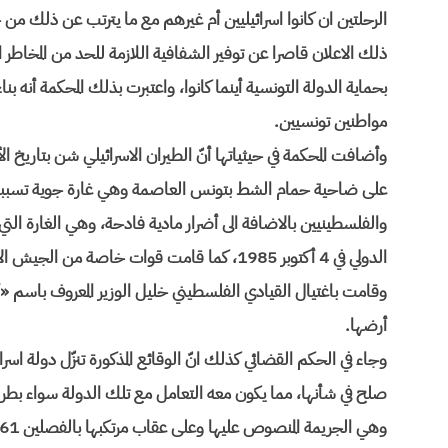
الرحلتين ان كانوا اسرائيليين أم غيرهم مع ما يترتب عن ذلك من 
ذلك الاعلان قاصرا عن توفير الشفافية اللازمة للحد من المخاطر ال
بحماية الدولة التونسية أينما كانوا، واعتبرت بذلك المحكمة أنه ب
مواطنين تونسيين.
وقامت باغتيال القيادي الفلسطيني خليل الوزير المعروف باسم «أب
أرضها.
وجاء في الحكم القضائي كذلك انّ الوقائع المذكورة تنزّل دولة اسرائ
صلح في شأنها، مما يكون معه التعامل مع تلك الدولة سواء بطريق
وهي الجريمة المنصوص عليها وعلى عقاب مرتكبها بالفصلين 61 و 62 من المجلّة الجزائية.