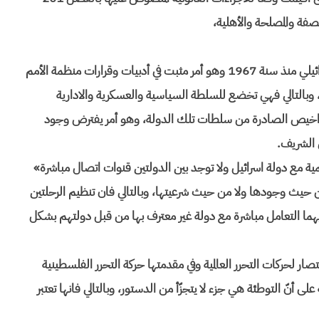
لصفة والمصلحة والأهلية،
رأت انّ مدينة القدس موضوع الرحلة واقعة تحت الاحتلال الاسرائيلي منذ سنة 1967 وهو أمر مثبت في أدبيات وقرارات منظمة الأمم
وبالتالي فهي تخضع للسلطة السياسية والعسكرية والادارية
التراخيص الصادرة من سلطات تلك الدولة، وهو أمر يفترض وجود
س الشريف.
سمية مع دولة اسرائيل ولا توجد بين الدولتين قنوات اتصال مباشرة»
ا من حيث وجودها ولا من حيث شرعيتها، وبالتالي فان تنظيم الرحلتين
يهما التعامل مباشرة مع دولة غير معترف بها من قبل دولتهم بشكل
صار لحركات التحرر العالمية وفي مقدمتها حركة التحرر الفلسطينية
ة كل أشكال الاحتلال والعنصرية، وفي الفصل 145 منه على أنّ التوطئة هي جزء لا يتجزّأ من الدستور، وبالتالي فانها تعتبر