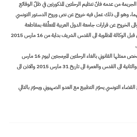
الجريمة من عدمه فانّ تنظيم الرحلتين المذكورتين في ظلّ الوقائع
 فيهما، وهو الى ذلك عمل فيه خروج عن نص وروح الدستور التونسي
الى الخروج عن قرارات جامعة الدول العربية المتعلّقة بمقاطعة
اسرائيل، وبالتالي يتجه بناء على ذلك الغاء الرحلتين المبرمجتين من قبل الوكالة المطلوبة الى القدس الشريف بداية من 16 مارس 2015
.
وعليه قرّرت المحكمة الحكم ابتدائيا استعجاليا بالزام المطلوبة في شخص ممثلها القانوني بالغاء الرحلتين المبرمجتين ليوم 16 مارس
2015 الى 23 مارس من نفس السنة الأولى الى القدس الشريف والثانية الى القدس والعمرة الى تاريخ 31 مارس 2015 والاذن الى
 القضاء التونسي يحرّم التطبيع مع العدو الصهيوني ويحرّم بالتالي