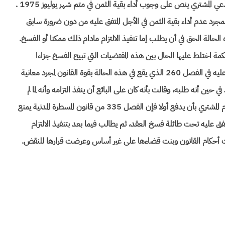
حقا، لقد تبين صحة ما نعاه الطاعن من أن العقد المبرم بينه وبين المدعي المشتري ينص على وجوب أداء بقية الثمن في متم شهر يوليوز 1975 .
في حالة مطل بمجرد عدم أداء بقية الثمن في الأجل المتفق عليه من دون ضرورة سابق
للبائع في هذه الحالة الحق في أن يطلب إما تنفيذ الالتزام مادام ذلك ممكنا أو الفسخ.
حكمة اختلط عليها الحال بين هذه المقتضيات التي تبيح الفسخ جزاءا
للمطل ولو لم يكن هناك شرط فاسخ وبين الفسخ الشرطي المنصوص عليه في الفصل 260 الذي يقع في هذه الحالة بقوة القانون لمجرد معانية
حين أنه طلبه، وقالت بأنه كان على البائع أن ينفذ التزامه وأنه لما لم
يفعل فان التزامات المشتري توقفت نحوه في حين أنه لما كان العقد يلزم المشتري بأن يدفع أولا فإن الفصل 335 من قانون المسطرة المدنية يمنع
متفق عليه تحت طائلة فسخ العقد، ثم يطالب فيما بعد بتنفيذ الالتزام
رقت أحكام القانون وبنت قضاءها على غير أساس وعرضت قرارها للنقض.