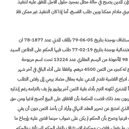
 الالتزامات والعقود فإن المدين يصبح في حالة مطل بمجرد حلول الاجل المتفق عليه لتنفيذ
لعيني مادام ممكنا وبين طلب الفسخ، أما إذا كان التنفيذ غير ممكن فلا
حيث تبين من أوراق الملف والقرار المطعون فيه الصادر عن محكمة الاستئناف بوجدة بتاريخ 05-06-79 بالملف المدني عدد 1877-78 ان
المطلوب في النقض السيد بوحسون بوعلام رفع دعوى أمام المحكمة الابتدائية بوجدة بتاريخ 19-02-77 طلب فيها الحكم على الطاعن السيد
خلفاوي محمد بإتمام البيع المتفق عليه بينهما حول القطعة الأرضية عدد 98 المأخوذة من الرسم العقاري عدد 13224 تحت اسم مربوحة
مساحتها 340 مترا مربعا بثمن قدره 120 درهما للمتر المربع وقد دفع له كجزء من الثمن 4500 درهم. واتفقا على أداء الباقي في آخر شهر
ائي. وبعد ادراج القضية تقدم المدعي عليه بمقال مضاد يرمي إلى رفض الطلب
واقع بينهما بتاريخ 07-06-75 بناء على خطأ المشتري لكونه التزم بأداء بقية الثمن آخر يوليوز ولم يف بالتزامه رغم إنذاره
استرجاع العربون بعد ذلك قضت المحكمة بأن الاتفاق على البيع أصبح لاغيا ومن حق
لذي امتنع عن تحرير العقد النهائي وأراد أن يأخذ الثمن دون أن يفي
يه فرعيا وصرح بأن الحكم لم يكن على صواب حينما قضى عليه بإرجاع ما
ثمن ولم يفعل، فقضت محكمة الاستئناف بإلغاء الحكم المستأنف والحكم