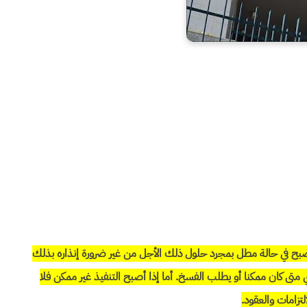
 يصبح في حالة مطل بمجرد حلول ذلك الأجل من غير ضرورة إنذاره بذلك
ي متى كان ممكنا أو يطلب الفسخ. أما إذا أصبح التنفيذ غير ممكن فلا