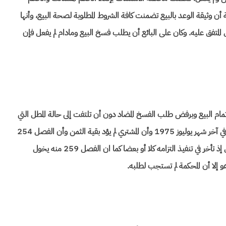
ة أن وثيقة الوعد بالبيع تضمنت كافة الشروط المطلوبة لصحة البيع، وأنها
لمتفق عليه. وكان على البائع أن يطلب فسخ البيع ومادام لم يفعل فإن
مام البيع وبرفض طلب الفسخ المضاد دون أن تلتفت إلى حالة المطل التي
كان عليها المشتري وأن الوعد بالبيع ينص على وجوب أداء باقي الثمن في آخر شهر يوليوز 1975 وأن المشتري لم يؤد بقية الثمن وأن الفصل 254
من قانون الالتزامات والعقود ينص على أن المدين يكون في حالة مطل إذ تأخر في تنفيذ التزامه كلا أو بعضا كما ان الفصل 259 منه يخول
 إلا أن المحكمة لم تستجب لطلبه.