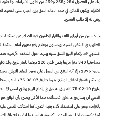
بناء على الفصول 254 و255 و259 من قانون
الالتزام ويكون للدائن في هذه الحالة الحق بين اجباره على التنفيذ ا
يبقى له إلا طلب الفسخ.
يوليوز 1975 ، إلا أنه امتنع من العمل على تحرير العقد النه
والحكم بفسخ الاتفاق ال
بتاريخ 10-02-75 فلم يبق له حق في إتمام البيع ولا في 
المدعي أن يسترجع ما دفع، فاستأنف هذا الأخير وصرح بأن البائع هو ا
بالتزامه، وهو على استعداد لأداء بقية الثمن. كما استأنف المدعى عل
أخذه كعربون إذ لم يبق للمدعي أي حق فيه بعدما أنذر بدفع باقي ال