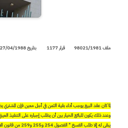
ملف 98021/1981 قرار 1177 بتاريخ 27/04/1988
لما كان عقد البيع يوجب أداء بقية الثمن في أجل معين فإن المشتري
وعند ذلك يكون للبائع الخيار بين أن يطلب إجباره على التنفيذ العين
يبقى له إلا طلب الفسخ " الفصول 254 و255 و259 من قانون الالتزامات والعقود.