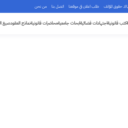
هاك حقوق المؤلف
طلب اعلان في موقعنا
اتصل بنا
من نحن
ة
كتب قانونية
اجتهادات قضائية
ابحاث جامعية
محاضرات قانونية
نماذج العقود
صيغ ال