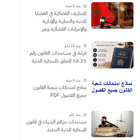
منذ 6 سنة
المصاريف القضائية في القضايا
المدنية والتجارية والإدارية
والإجراءات القضائية وغير
القضائية والعقود التي يحررها
الموثقون
منذ 14 أيام
​قراءة في مستجدات القانون رقم
58.25 المتعلق بالمسطرة المدنية
منذ 6 سنة
نماذج امتحانات شعبة القانون
جميع الفصول PDF
منذ عام
مسجدات جرائم الشيك في قانون
المسطرة المدنية الجديد