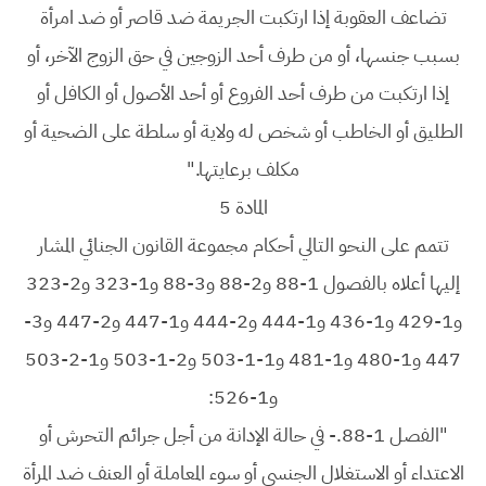
تضاعف العقوبة إذا ارتكبت الجريمة ضد قاصر أو ضد امرأة
بسبب جنسها، أو من طرف أحد الزوجين في حق الزوج الآخر، أو
إذا ارتكبت من طرف أحد الفروع أو أحد الأصول أو الكافل أو
الطليق أو الخاطب أو شخص له ولاية أو سلطة على الضحية أو
مكلف برعايتها."
المادة 5
تتمم على النحو التالي أحكام مجموعة القانون الجنائي المشار
إليها أعلاه بالفصول 1-88 و2-88 و3-88 و1-323 و2-323
و1-429 و1-436 و1-444 و2-444 و1-447 و2-447 و3-
447 و1-480 و1-481 و1-1-503 و2-1-503 و1-2-503
و1-526:
"الفصل 1-88.- في حالة الإدانة من أجل جرائم التحرش أو
الاعتداء أو الاستغلال الجنسي أو سوء المعاملة أو العنف ضد المرأة