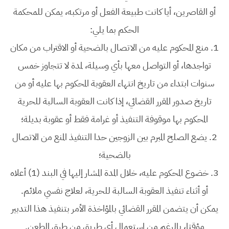
أو القاصرين، أيا كانت طبيعة الفعل أو مرتكبه، يمكن للمحكمة
الحكم بما يلي:
1.
منع المحكوم عليه من الاتصال بالضحية أو الاقتراب من مكان
تواجدها، أو التواصل معها بأي وسيلة، لمدة لا تتجاوز خمس
سنوات ابتداء من تاريخ انتهاء العقوبة المحكوم بها عليه أو من
تاريخ صدور المقرر القضائي، إذا كانت العقوبة السالبة للحرية
المحكوم بها موقوفة التنفيذ أو غرامة فقط أو عقوبة بديلة؛
2.
يضع الصلح المبرم بين الزوجين حدا التنفيذ المنع من الاتصال
بالضحية؛
3.
خضوع المحكوم عليه، خلال المدة المشار إليها في البند (1) أعلاه
أو أثناء تنفيذ العقوبة السالبة للحرية، لعلاج نفسي ملائم.
يمكن أن يتضمن المقرر القضائي بالمؤاخذة الأمر بتنفيذ هذا التدبير
مؤقتا، بالرغم من استعمال أي طريق من طرق الطعن.