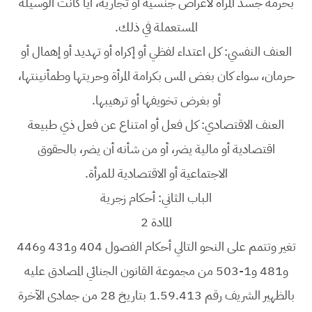
بحرمة جسد المرأة لأغراض جنسية أو تجارية، أيا كانت الوسيلة
المستعملة في ذلك.
العنف النفسي: كل اعتداء لفظي أو إكراه أو تهديد أو إهمال أو
حرمان، سواء كان بغض المس بكرامة المرأة وحريتها وطمأنينتها،
أو بغرض تخويفها أو ترهيبها.
العنف الاقتصادي: كل فعل أو امتناع عن فعل ذي طبيعة
اقتصادية أو مالية يضر، أو من شأنه أن يضر، بالحقوق
الاجتماعية أو الاقتصادية للمرأة.
الباب الثاني: أحكام زجرية
المادة 2
تغير وتتمم على النحو التالي أحكام الفصول 404 و431 و446
و481 و1-503 من مجموعة القانون الجنائي المصادق عليه
بالظهير الشريف رقم 1.59.413 بتاريخ 28 من جمادى الآخرة