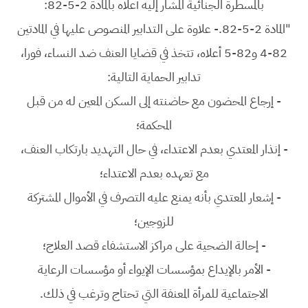
بالمسطرة الجنائية المشار إليه أعلاه بالمادة 2-5-82:
"المادة 2-5-82.- علاوة على التدابير المنصوص عليها في المادتين
82-4 و82-5 أعلاه، تتخذ في قضايا العنف ضد النساء، فورا،
تدابير الحماية التالية:
-
إرجاع المحضون مع حاضنته إلى السكن المعين له من قبل
المحكمة؛
-
إنذار المعتدي بعدم الاعتداء، في حال التهديد بارتكاب العنف،
مع تعهده بعدم الاعتداء؛
-
إشعار المعتدي بأنه يمنع عليه التصرف في الأموال المشتركة
للزوجين؛
-
إحالة الضحية على مراكز الاستشفاء قصد العلاج؛
-
الأمر بالإيداع بمؤسسات الإيواء أو مؤسسات الرعاية
الاجتماعية للمرأة المعنفة التي تحتاج وترغب في ذلك.