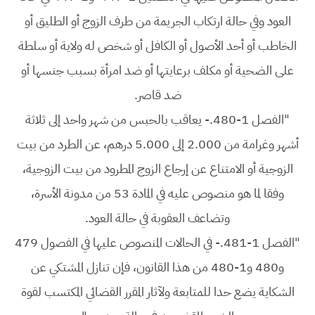
العود وفي حالة ارتكاب الجريمة من طرف الزوج أو الطليق أو
الخاطب أو أحد الأصول أو الكافل أو شخص له ولاية أو سلطة
على الضحية أو مكلف برعايتها أو ضد امرأة بسبب جنسها أو
ضد قاصر.
"الفصل 1-480.- يعاقب بالحبس من شهر واحد إلى ثلاثة
أشهر وغرامة من 2.000 إلى 5.000 درهم، عن الطرد من بيت
الزوجية أو الامتناع عن إرجاع الزوج المطرود من بيت الزوجية،
وفقا لما هو منصوص عليه في المادة 53 من مدونة الأسرة،
وتضاعف العقوبة في حالة العود.
"الفصل 1-481.- في الحالات المنصوص عليها في الفصول 479
و480 و1-480 من هذا القانون، فإن تنازل المشتكي عن
الشكاية يضع حدا للمتابعة ولآثار المقرر القضائي المكتسب لقوة