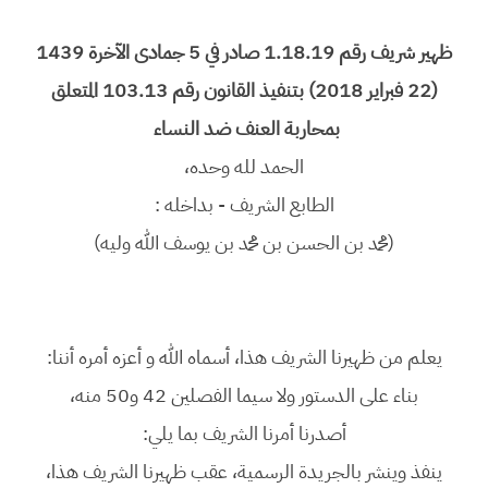
ظهير شريف رقم 1.18.19 صادر في 5 جمادى الآخرة 1439
(22 فبراير 2018) بتنفيذ القانون رقم 103.13 المتعلق
بمحاربة العنف ضد النساء
الحمد لله وحده،
الطابع الشريف - بداخله :
(محمد بن الحسن بن محمد بن يوسف الله وليه)
يعلم من ظهيرنا الشريف هذا، أسماه الله و أعزه أمره أننا:
بناء على الدستور ولا سيما الفصلين 42 و50 منه،
أصدرنا أمرنا الشريف بما يلي:
ينفذ وينشر بالجريدة الرسمية، عقب ظهيرنا الشريف هذا،