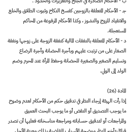
ب - الأحكام الصادرة في الجنح والتعزيرات والحدود .
جـ - الأحكام المتعلقة بالزوجين كفسخ النكاح وثبوت الطلاق والخلع
والانقياد للزوج والنشوز ، وكذا الأحكام المرفوعة من المحاكم
المستعجلة.
د - الأحكام المتعلقة بالنفقات المالية كنفقة الزوجة على زوجها ونفقة
الصغار على من ترتبت عليهم وبأجرة الحضانة وأجرة الرضاع
وتسليم الصغير والصغيرة للحضانة وحفظ المرأة عند المحرم وضم
الولد إلى الولي.
المادة (26)
إذا رأت الهيئة إرجاء النظر في تدقيق حكم من الأحكام لعدم وضوح
ما يوجب التصديق أو النقض أو ما يوجب البحث العميق
والمراجعات أو لتدقيق حساباته ومراجعة مناسخاته فعليها أن تصدر
قرارًا بتأخير النظر موضحة الأسباب القاضية بذلك معينة الأجل