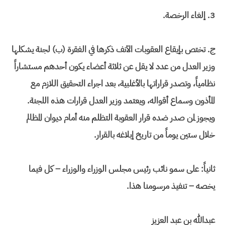
3. إلغاء الرخصة.
ج. تختص بإيقاع العقوبات الآنف ذكرها في الفقرة (ب) لجنة يشكلها
وزير العدل من عدد لا يقل عن ثلاثة أعضاء يكون أحدهم مستشاراً
نظامياً، وتصدر قراراتها بالأغلبية، بعد اجراء التحقيق اللازم مع
المأذون وسماع أقواله، ويعتمد وزير العدل قرارات هذه اللجنة.
ويجوز لمن صدر ضده قرار العقوبة التظلم منه أمام ديوان المظالم
خلال ستين يوماً من تاريخ إبلاغه بالقرار.
ثانياً: على سمو نائب رئيس مجلس الوزراء والوزراء – كل فيما
يخصه – تنفيذ مرسومنا هذا.
عبدالله بن عبد العزيز