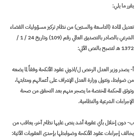
يقرر ما يلي:
تعديل المادة (التاسعة والستين) من نظام تركيز مسؤوليات القضاء
الشرعي بالصادر بالتصديق العالي رقم (109) وتاريخ 24 / 1 /
1372 هـ لتصبح بالنص الآتي:
أ‌- يصدر وزير العدل الرخص ل/اذوني عقود الأنكحة وفقاً لما يضعه
من ضوابط، وتتولى وزارة العدل الإشراف على أعمالهم ومتابتها،
وتوثق المحكمة المختصة ما يصجر منهم بعد التحقق من صحة
الإجراءات الشرعية والنظامية.
ب‌- دون إخلال بأي عقوبة أشد ينص عليها نظام آخر، يعاقب من
يخالف إجراءات عقود الأنكحة وضوابطها بإحدى العقوبات الآتية: