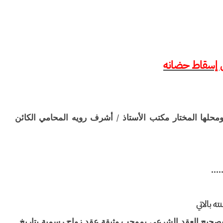
 إسقاط حضانه
.... ومحلها المختار مكتب الأستاذ / أشرف رويه المحامي الكائن
....
ته بالاتي
.. بصحيح العقد الشرعي بموجب وثيقة عقد زواج رسمية بتاريخ