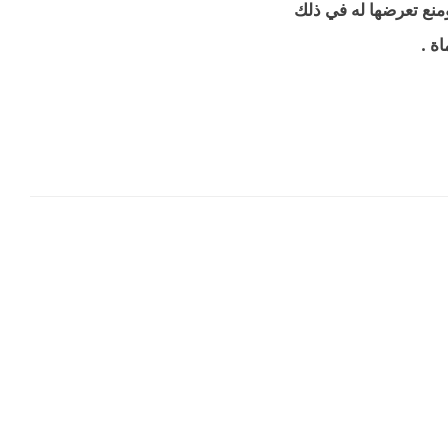
 ومنع تعرضها له في ذلك
اة .