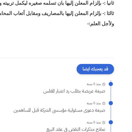
ثانيا :- بإلزام المعلن إليها بان تسلمه صغيره ليكمل تربيته
ثالثا :- بإلزام المعلن إليها بالمصاريف ومقابل أتعاب المحام
ولأجل العلم:-
قد يعجبك ايضا
منذ 6 سنة
صيغة عريضة بطلب رد اعتبار المفلس
منذ 6 سنة
صيغة دعوى مسئولية مؤسسى الشركة قبل المساهمين
منذ 6 سنة
نماذج مذكرات النقض فى عقد البيع