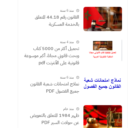
القضائية والعقود التي يحررها
الموثقون
منذ 6 سنة
القانون رقم 44.18 المتعلق
بالخدمة العسكرية
منذ 4 سنة
تحميل أكثر من 5000 كتاب
وبحث قانوني مجانا، أكبر موسوعة
قانونية على الأنترنت pdf
منذ 6 سنة
نماذج امتحانات شعبة القانون
جميع الفصول PDF
منذ عام
ظهير 1984 المتعلق بالتعويض
عن حوادث السير PDF