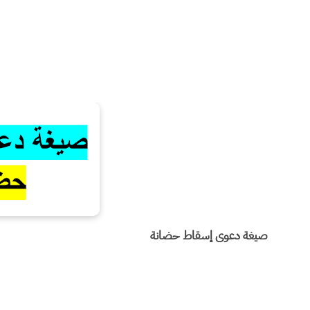
صيغة دعوى إسقاط حضانة