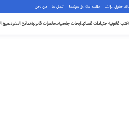
هاك حقوق المؤلف
طلب اعلان في موقعنا
اتصل بنا
من نحن
ة
كتب قانونية
اجتهادات قضائية
ابحاث جامعية
محاضرات قانونية
نماذج العقود
صيغ ال