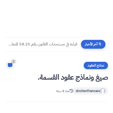
​قراءة في مستجدات القانون رقم 58.25 المتعلق بالمسطرة المدنية
📁 آخر الأخبار
0
نماذج العقود
صيغ ونماذج عقود القسمة.
droitenfrancais
منذ 8 سنة