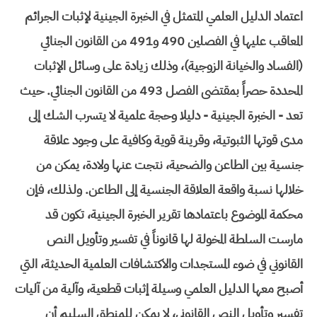
اعتماد الدليل العلمي المتمثل في الخبرة الجينية لإثبات الجرائم
المعاقب عليها في الفصلين 490 و491 من القانون الجنائي
(الفساد والخيانة الزوجية)، وذلك زيادة على وسائل الإثبات
المحددة حصراً بمقتضى الفصل 493 من القانون الجنائي. حيث
تعد - الخبرة الجينية - دليلا وحجة علمية لا يتسرب الشك إلى
مدى قوتها الثبوتية، وقرينة قوية وكافية على وجود علاقة
جنسية بين الطاعن والضحية، نتجت عنها ولادة، يمكن من
خلالها نسبة واقعة العلاقة الجنسية إلى الطاعن. ولذلك، فإن
محكمة الموضوع باعتمادها تقرير الخبرة الجينية، تكون قد
مارست السلطة المخولة لها قانوناً في تفسير وتأويل النص
القانوني في ضوء المستجدات والاكتشافات العلمية الحديثة، التي
أصبح معها الدليل العلمي وسيلة إثبات قطعية، وآلية من آليات
تفسير وتأويل النص القانوني، لا يمكن للمنطق السليم أن