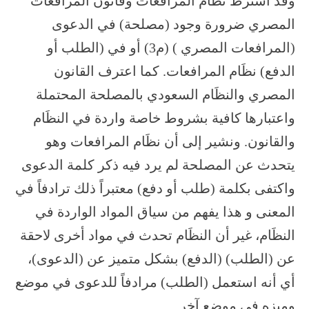
وقد اشترط نظَام المرافعات وقانون المرافعات
المصري ضرورة وجود (مصلحة) في الدعوى
(المرافعات المصري ) (م3) أو في (الطلب أو
الدفع) نظَام المرافعات. كما اعترف القانون
المصري والنظَام السعودي بالمصلحة المحتملة
واعتبارها كافية بشروط خاصة واردة في النظَام
والقانون. ونشير إلى أن نظَام المرافعات وهو
يتحدث عن المصلحة لم يرد فيه ذكر كلمة الدعوى
واكتفى بكلمة (طلب أو دفع) معتبراً ذلك ترادفاً في
المعنى و هذا يفهم من سياق المواد الواردة في
النظَام، غير أن النظَام تحدث في مواد أخرى لاحقة
عن (الطلب) (الدفع) بشكل متميز عن (الدعوى)،
أي أنه استعمل (الطلب) مرادفاً للدعوى في موضع
وميزه في موضع آخر.