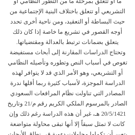
ما أو تتعلق بمرحلة ما من التطور النظَامي أو
التشريعي أو تتعلق باختلاف البنية الإجتماعية من
حيث البساطة أو التعقيد، ومن ناحية أخرى تحدد
أوجه القصور في تشريع ما خاصة إذا كان ذلك
يتعلق بضمانات ترتبط بالعدالة ومقتضياتها.
وتحتاج الدراسات المقارنة إلى أبحاث مستفيضة
تغوص في أسباب النص وتطوره وتأصيله النظَامي
أو التشريعي، وهو الأمر الذي قد لا يتوافر لهذه
الدراسة الموجزة، لأسباب كثيرة ربما أقلها ندرة
المصادر التي تناولت نظَام المرافعات السعودي
الصادر بالمرسوم الملكي الكريم رقم م/21 وتاريخ
20/5/1421 هـ، غير أن هذه الدراسة رغم ذلك وإن
كانت لا تمثل سبقاً إلا أنها تبقى محاولة متواضعة
يتعين أن تكملها محاولات دءوبة في نطاق الأبحاث