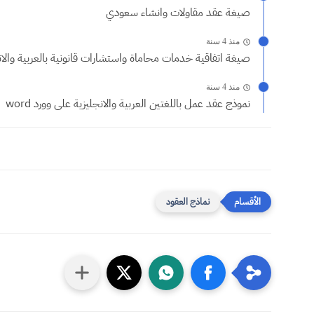
صيغة عقد مقاولات وانشاء سعودي
منذ 4 سنة
صيغة اتفاقية خدمات محاماة واستشارات قانونية بالعربية والانج
منذ 4 سنة
نموذج عقد عمل باللغتين العربية والانجليزية على وورد word
نماذج العقود