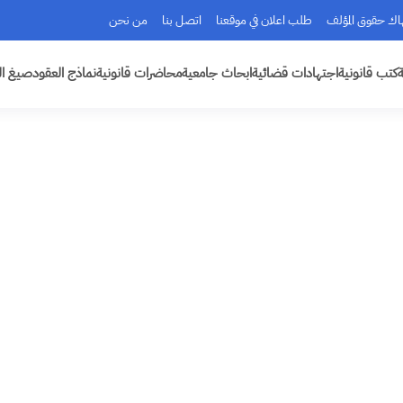
هاك حقوق المؤلف
طلب اعلان في موقعنا
اتصل بنا
من نحن
ة
كتب قانونية
اجتهادات قضائية
ابحاث جامعية
محاضرات قانونية
نماذج العقود
صيغ ال