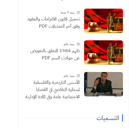
منذ 4 سنة
تحميل قانون الالتزامات والعقود
وفق آخر التعديلات PDF
منذ عام
ظهير 1984 المتعلق بالتعويض
عن حوادث السير PDF
منذ عام
الأسس التاريخية والفلسفية
لمسطرة التقاضي في القضايا
الاجتماعية عامة وفي المادة الإدارية
خاصة ذ الجيلالي شبيه
التسميات