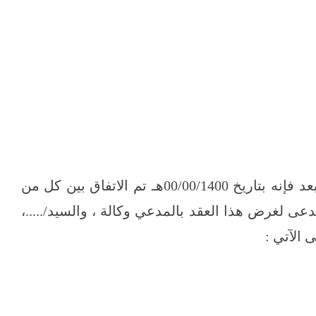
الحمد لله والصلاة والسلام على رسول الله ، وبعد فإنه بتاريخ 00/00/1400هـ تم الاتفاق بين كل من
، ويدعى لغرض هذا العقد بالمدعي وكالة ، والسيد/.....،
 الآتي :