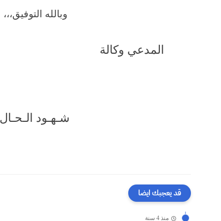
وبالله التوفيق،،،
المدعي وكالة ال
شـهـود الـحـال
قد يعجبك ايضا
منذ 4 سنة