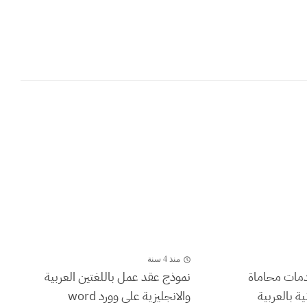
منذ 4 سنة
دمات محاماة
نموذج عقد عمل باللغتين العربية
ة بالعربية
والانجليزية على وورد word