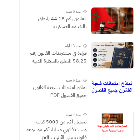
القضائية والعقود التي يحررها
الموثقون
منذ 6 سنة
القانون رقم 44.18 المتعلق
بالخدمة العسكرية
منذ 13 أيام
​قراءة في مستجدات القانون رقم
58.25 المتعلق بالمسطرة المدنية
منذ 6 سنة
نماذج امتحانات شعبة القانون
جميع الفصول PDF
منذ 4 سنة
تحميل أكثر من 5000 كتاب
وبحث قانوني مجانا، أكبر موسوعة
قانونية على الأنترنت pdf