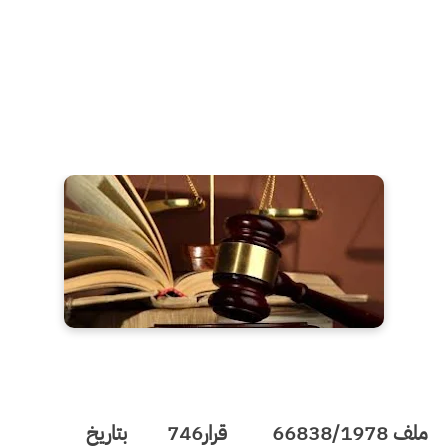
ملف 66838/1978
قرار746 بتاريخ