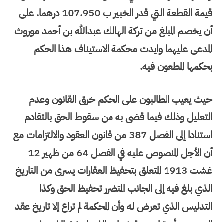
قيمة القطعة التي قدر الخبير ب 107.950 درهما. على
أن يخصم المبلغ من تركة الهالك عبدالله بن أحمد موروث
المدعى عليهما وايدت محكمة الاستيناف هذا الحكم
بحكمها المطعون فيه.
حيث يعيب الطالبون على الحكم خرق القانون وعدم
التعليل وذلك فيما قضى به من سقوط الحق بالتقادم
استنادا إلى الفصل 387 من قانون العقود والالتزامات مع
أن الأجل المنصوص عليه في الفصل 64 من ظهير 12
غشت 1913 المتعلق بتحفيظ العقارات يسرى من التاريخ
الذي بلغ فيه إلى الجانب المتضرر تحفيظ الحق وكذا
التدليس الذي تعرض له وأن المحكمة لم تراع إلا تاريخ عقد