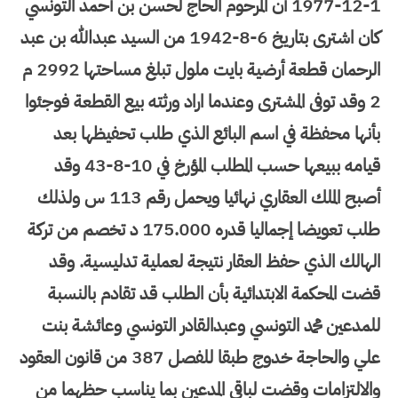
1-12-1977 أن المرحوم الحاج لحسن بن أحمد التونسي
كان اشترى بتاريخ 6-8-1942 من السيد عبدالله بن عبد
الرحمان قطعة أرضية بايت ملول تبلغ مساحتها 2992 م
2 وقد توفى المشترى وعندما اراد ورثته بيع القطعة فوجئوا
بأنها محفظة في اسم البائع الذي طلب تحفيظها بعد
قيامه ببيعها حسب المطلب المؤرخ في 10-8-43 وقد
أصبح الملك العقاري نهائيا ويحمل رقم 113 س ولذلك
طلب تعويضا إجماليا قدره 175.000 د تخصم من تركة
الهالك الذي حفظ العقار نتيجة لعملية تدليسية. وقد
قضت المحكمة الابتدائية بأن الطلب قد تقادم بالنسبة
للمدعين محمد التونسي وعبدالقادر التونسي وعائشة بنت
علي والحاجة خدوج طبقا للفصل 387 من قانون العقود
والالتزامات وقضت لباقي المدعين بما يناسب حظهما من