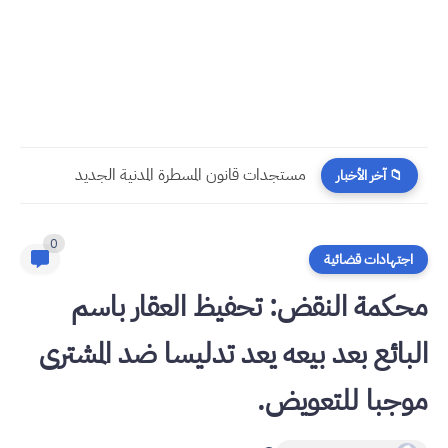
​قراءة في مستجدات القانون رقم 58.25 المتعلق بالمسطرة المدنية
📁 آخر الأخبار
0
اجتهادات قضائية
محكمة النقض: تحفيظ العقار باسم
البائع بعد بيعه يعد تدليسا ضد المشترى
موجبا للتعويض.