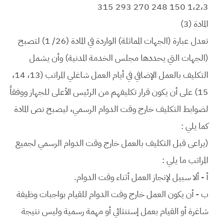
315
293
270
248
150
1،2،3
المادة (3)
تعدل عبارة (الجهات المماثلة) الواردة في المادة (26/ 1) لتصبح
(الجهات التي يحددها مجلس الخدمة المدنية) وأن يشمل
التكليف بالعمل الإضافي في أيام العمل شاغلي المراتب (13، 14،
15) على أن يكون قرار تكليفهم من الرئيس الأعلى للجهاز ووفقاً
لضوابط التكليف خارج وقت الدوام الرسمي، ليصبح نص المادة
كما يلي :
(يراعى قبل التكليف بالعمل خارج وقت الدوام الرسمي لجميع
المراتب ما يلي :
أ - ألا سبيل لإنجاز العمل أثناء وقت الدوام.
ب - أن يكون العمل خارج وقت الدوام للقيام بواجبات وظيفة
شاغرة أو القيام بعمل إستنثائي أو مهمة رسمية وليس نتيجة