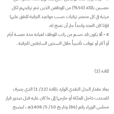
خمسين بالمائة (50%) من الموظفين الذين تتم ترقيتهم لكل
مرتبة في كل محضر ترقيات حسب مواعيد الترقية المتفق عليها
فإذا كان العدد واحداً جاز أن تمنح له.
4 - ألا يكون قد حسم من راتب الموظف لغيابه مدة خمسة أيام
أو أكثر أو عوقب تأديبياً خلال السنتين السابقتين للترقية .
المادة (2)
يعاد مقدار البدل النقدي الوارد بالمادة (22/ 1) الذي يصرف
للمنتدب داخل المملكة أو خارجها إلى ما كان عليه قبل صدور قرار
مجلس الوزراء رقم (86) وتاريخ 10/ 5/ 1408هـ ، ليصبح