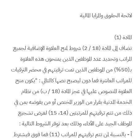
لائحة الحقوق والمزايا المالية
المادة (1)
تضاف إلى المادة (18 / 2) شروط لمنح العلاوة الإضافية لجميع
المراتب وتحديد عدد الموظفين الذين يمنحون هذه العلاوة
بـ(50%) من الموظفين الذين تمت ترقيتهم في محضر الترقيات
للمراتب العاشرة فما دون ليصبح نصها كالتالي : "يكون منح
العلاوة المنصوص عليها في عجز المادة (18 / ب) من نظام
الخدمة المدنية بقرار من الوزير المختص أو من يفوضه بمن في
ذلك من تتم ترقيتهم للمرتبتين (14، 15) لغرض تشجيع
الموظف الجيد على الأداء، وذلك بعد توفر الشروط التالية :
أ‌ - بالنسبة لمن تتم ترقيتهم للمراتب (11) فما فوق فيشترط