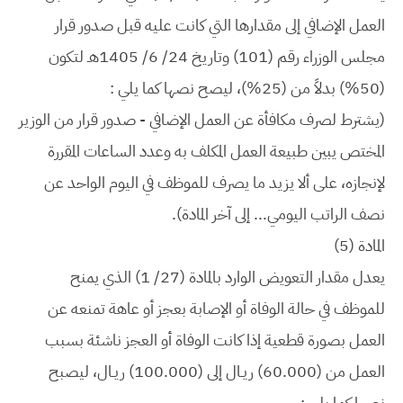
العمل الإضافي إلى مقدارها التي كانت عليه قبل صدور قرار
مجلس الوزراء رقم (101) وتاريخ 24/ 6/ 1405هـ لتكون
(50%) بدلاً من (25%)، ليصح نصها كما يلي :
(يشترط لصرف مكافأة عن العمل الإضافي - صدور قرار من الوزير
المختص يبين طبيعة العمل المكلف به وعدد الساعات المقررة
لإنجازه، على ألا يزيد ما يصرف للموظف في اليوم الواحد عن
نصف الراتب اليومي... إلى آخر المادة).
المادة (5)
يعدل مقدار التعويض الوارد بالمادة (27/ 1) الذي يمنح
للموظف في حالة الوفاة أو الإصابة بعجز أو عاهة تمنعه عن
العمل بصورة قطعية إذا كانت الوفاة أو العجز ناشئة بسبب
العمل من (60.000) ريـال إلى (100.000) ريـال، ليصبح
نصها كما يلي :