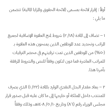
أولاً : إقرار لائحة بمسمى (لائحة الحقوق والمزايا المالية) تتضمن
ما يلي :
١ – تضاف إلى المادة (١٨/ ٢) شروط لمنح العلاوة الإضافية لجميع
المراتب وتحديد عدد الموظفين الذين يمنحون هذه العلاوة بـ
(٥٠%) من الموظفين الذين تمت ترقيتهم في محضر الترقيات
للمراتب العاشرة فما دون لتكون وفقاً للنص والشروط المرفقة
بأمرنا هذا.
٢ – يعاد مقدار البدل النقدي الوارد بالمادة (٢٢/ ١) الذي يصرف
للمنتدب داخل المملكة أو خارجها إلى ما كان عليه قبل صدور قرار
مجلس الوزراء رقم (٨٦) وتاريخ ١٠/ ٥/ ١٤٠٨هـ، وذلك وفقاً