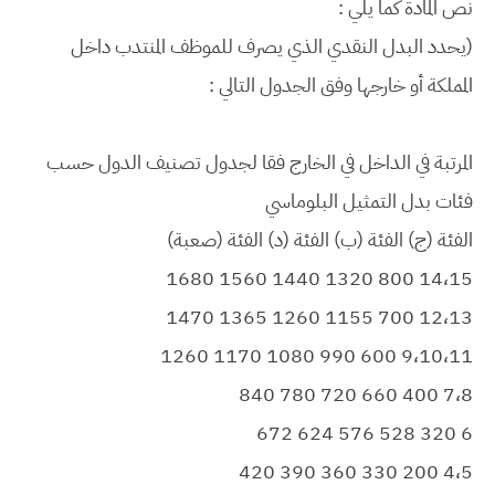
نص المادة كما يلي :
(يحدد البدل النقدي الذي يصرف للموظف المنتدب داخل
المملكة أو خارجها وفق الجدول التالي :
المرتبة
في الداخل
في الخارج فقا لجدول تصنيف الدول حسب
فئات بدل التمثيل البلوماسي
الفئة (ج)
الفئة (ب)
الفئة (د)
الفئة (صعبة)
1680
1560
1440
1320
800
14،15
1470
1365
1260
1155
700
12،13
1260
1170
1080
990
600
9،10،11
840
780
720
660
400
7،8
672
624
576
528
320
6
420
390
360
330
200
4،5