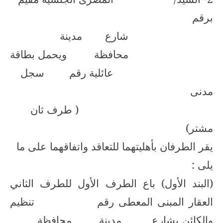
برقم
شارع
مدينة
محافظة
ويحمل بطاقة
عائلية رقم
سجل
مدنى
( طرف ثان
مشتر)
يقر الطرفان بأهليتهما للتعاقد واتفاقهما على ما
يلى :
(البند الأول) باع الطرف الأول للطرف الثاني
العقار المبنى المعطى رقم
تنظيم
والكائن بشارع
مدينة
محافظة