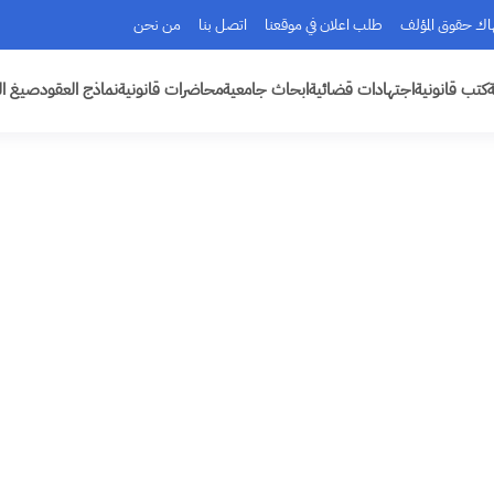
هاك حقوق المؤلف
طلب اعلان في موقعنا
اتصل بنا
من نحن
ة
كتب قانونية
اجتهادات قضائية
ابحاث جامعية
محاضرات قانونية
نماذج العقود
صيغ ال