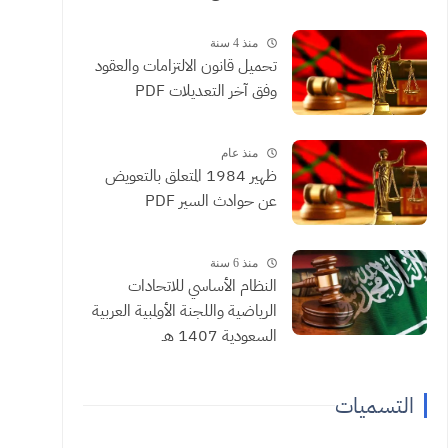
منذ 4 سنة
تحميل قانون الالتزامات والعقود
وفق آخر التعديلات PDF
منذ عام
ظهير 1984 المتعلق بالتعويض
عن حوادث السير PDF
منذ 6 سنة
النظام الأساسي للاتحادات
الرياضية واللجنة الأولمبية العربية
السعودية 1407 هـ
التسميات