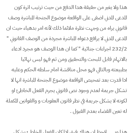
هذا ولا يغير من حقيقة هدا الدفع من حيث ترتيب اثرة كون
المدعى المدني اضفى على الواقعة موضوع الجنحة المباشرة وصف
قانوني يراه من وجهت نظرة ملائما ذلك لأنه امر بدهياء حيث ان
المدعى المدني لا يرافع دعواه المباشرة مجردة من الوصف القانوني "
232/2 اجراءات جنائية " كما ان هدا الوصف هو مجرد ادعاء
بالاتهام قابل للبحث والتحقيق ومن ثم فهو ليس نهائيا
بطبيعته وبالتالي فهو محل مناقشة امام سلطه الحكم وعليه
ادا قدرت بعد تمحيص الواقعة موضوع الجنحة المباشرة انها لا
تشكل جريمة لعدم وجود نص قانوني يجرم الفعل الخاطئ او
لكونه لا يشكل جريمة في نظر قانون العقوبات و والقوانين المكملة
له تعين القضاء بعدم القبول .
هذا ويـــــــــــــلاحظ ان هناك فرق اذا كان الفعل الخاطئ يشكل