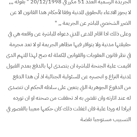
الجريدة الرسمية العدد 51 مكرر في 20/12/1998 " بقوله ,,,
لا يجوز الادعاء بالحقوق المدنية وفقا لأحكام هدا القانون الا عن
الضرر الشخصي المباشر عن الجريمة ,, "
وعلى ذلك ادا اقام المدعى المدني دعواه المباشرة عن واقعه هي في
حقيقتها مدنية ولا يتوافر فيها مظاهر الجريمة او لا تعد مجرمة
في نظر قانون العقوبات والقوانين المكملة له صح لهذا المتهم الدى
اقيمت علية الجنحة المباشرة ان يتصدى لها بالدفع بعدم القبول
لمدنية النزاع و انحسره عن المسئولية الجنائية اذ أن هدا الدفع
من الدفوع الجوهرية التي يتعين على سلطه الحكم ان تتصدى
له عند اثارته وان تقضى به اد تحققت من صحته او ان تورده
ايرادا له وردا علية فان اغفلت دلك كان حكمها معيبا بالقصور في
التسبيب مستوجبا نقضة