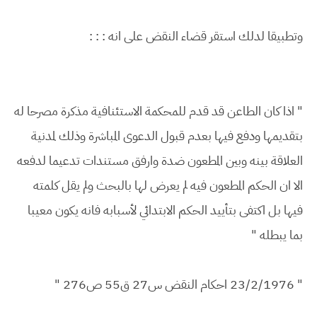
وتطبيقا لدلك استقر قضاء النقض على انه : : :
" اذا كان الطاعن قد قدم للمحكمة الاستئنافية مذكرة مصرحا له
بتقديمها ودفع فيها بعدم قبول الدعوى المباشرة وذلك لمدنية
العلاقة بينه وبين المطعون ضدة وارفق مستندات تدعيما لدفعه
الا ان الحكم المطعون فيه لم يعرض لها بالبحث ولم يقل كلمته
فيها بل اكتفى بتأييد الحكم الابتدائي لأسبابه فانه يكون معيبا
بما يبطله "
" 23/2/1976 احكام النقض س27 ق55 ص276 "