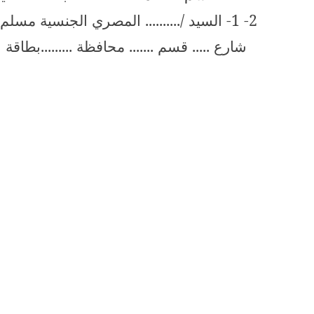
2- 1- السيد /.......... المصري الجنسية مسلم 
شارع ..... قسم ....... محافظة .........بطاقة