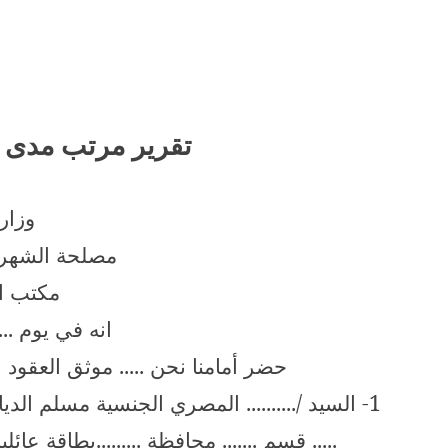
تقرير مرتب مدى ا
وزار
مصلحة الشهر ا
مكتب الت
انه في يوم ...
حضر أمامنا نحن ..... موثق العقود
1- السيد /.......... المصري الجنسية مسلم الديا
..... قسم ....... محافظة .........بطاقة عائ