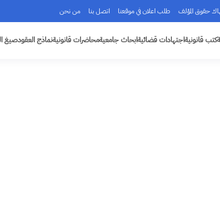
هاك حقوق المؤلف
طلب اعلان في موقعنا
اتصل بنا
من نحن
ة
كتب قانونية
اجتهادات قضائية
ابحاث جامعية
محاضرات قانونية
نماذج العقود
صيغ ال