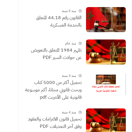
القضائية والعقود التي يحررها
الموثقون
منذ 6 سنة
القانون رقم 44.18 المتعلق
بالخدمة العسكرية
منذ عام
ظهير 1984 المتعلق بالتعويض
عن حوادث السير PDF
منذ 4 سنة
تحميل أكثر من 5000 كتاب
وبحث قانوني مجانا، أكبر موسوعة
قانونية على الأنترنت pdf
منذ 4 سنة
تحميل قانون الالتزامات والعقود
وفق آخر التعديلات PDF