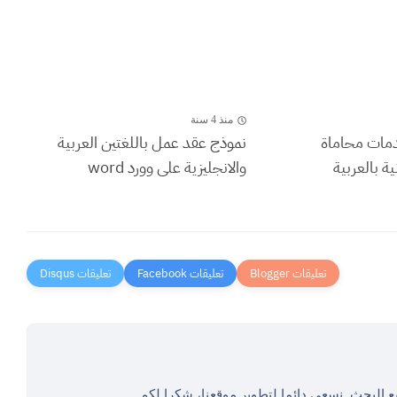
منذ 4 سنة
دمات محاماة
نموذج عقد عمل باللغتين العربية
ة بالعربية
والانجليزية على وورد word
ع البحث. نسعى دائما لتطوير موقعنا، شكرا لكم