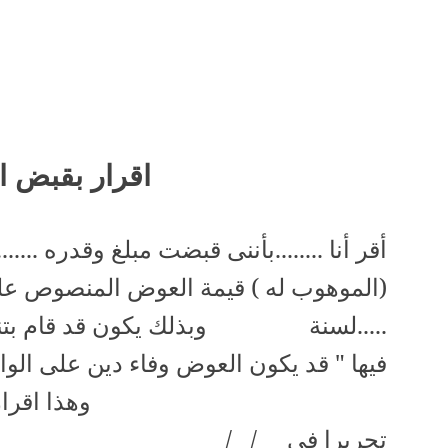
اقرار بقبض ا
أقر أنا ........بأننى قبضت مبلغ وقدره ....... 
(الموهوب له ) قيمة العوض المنصوص عل
.....لسنة
وبذلك يكون قد قام بتن
فيها " قد يكون العوض وفاء دين على الو
وهذا اقرا
تحريرا فى
/
/