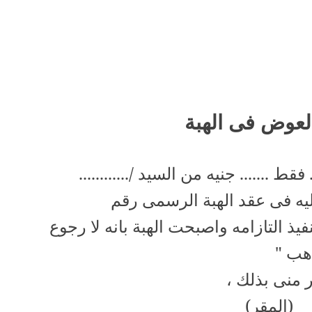
لعوض فى الهبة
فقط ....... جنيه من السيد /............
يه فى عقد الهبة الرسمى رقم
فيذ التازامه واصبحت الهبة بانه لا رجوع
اهب "
ر منى بذلك ،
(المقر)