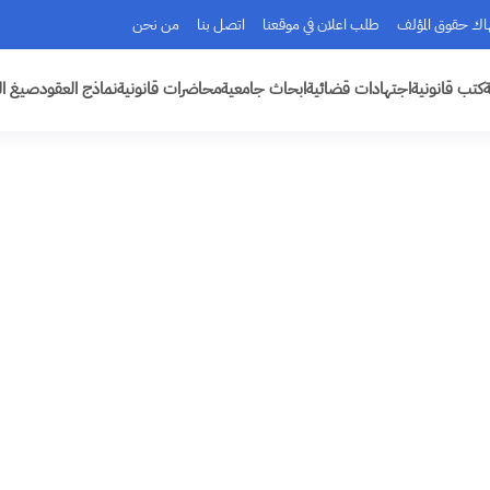
هاك حقوق المؤلف
طلب اعلان في موقعنا
اتصل بنا
من نحن
ة
كتب قانونية
اجتهادات قضائية
ابحاث جامعية
محاضرات قانونية
نماذج العقود
صيغ ال