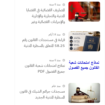
منذ 6 سنة
المصاريف القضائية في القضايا
المدنية والتجارية والإدارية
والإجراءات القضائية وغير
القضائية والعقود التي يحررها
الموثقون
منذ 14 أيام
​قراءة في مستجدات القانون رقم
58.25 المتعلق بالمسطرة المدنية
منذ 6 سنة
نماذج امتحانات شعبة القانون
جميع الفصول PDF
منذ عام
مسجدات جرائم الشيك في قانون
المسطرة المدنية الجديد