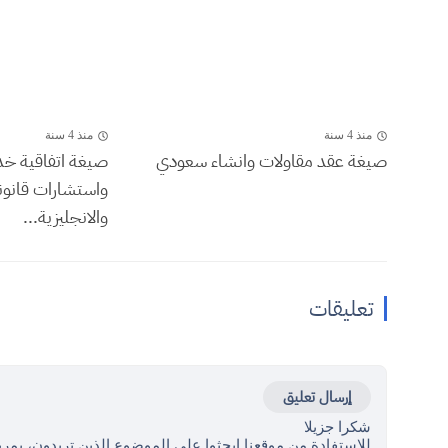
منذ 4 سنة
منذ 4 سنة
صيغة عقد مقاولات وانشاء سعودي
صيغة اتفاقية خ
واستشارات قانوني
والانجليزية...
تعليقات
إرسال تعليق
شكرا جزيلا
للاستفادة من موقعنا ابحثوا على الموضوع الذين تريدون، بمرب