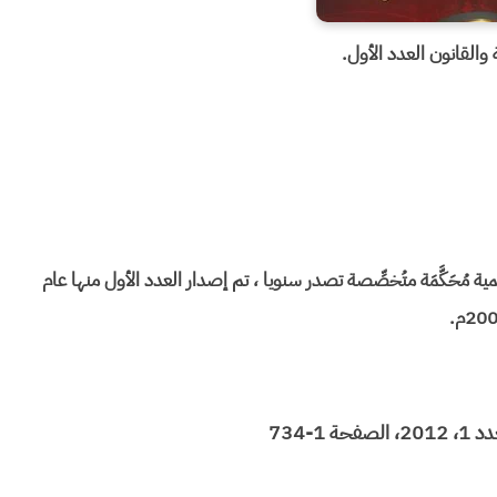
 والقانون العدد الأول.
یة مُحَکَّمَة متُخصِّصة تصدر سنویا ، تم إصدار العدد الأول منها عام
20م.