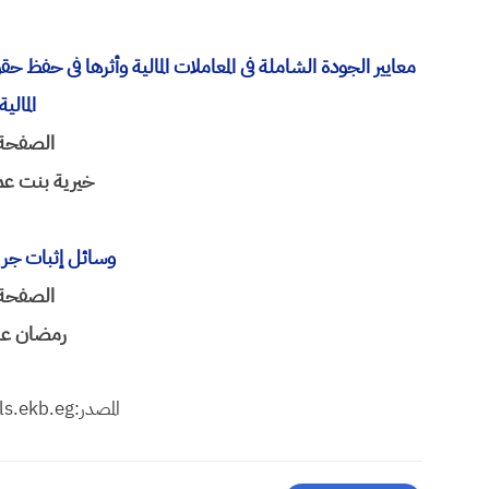
معاییر الجودة الشاملة فی المعاملات المالیة وأثرها فی حفظ حقو
المالی
الصفحة 591-7
خیریة بنت ع
وسائل إثبات جریم
الصفحة 638-4
رمضان عب
المصدر:https://jfslt.journals.ekb.eg