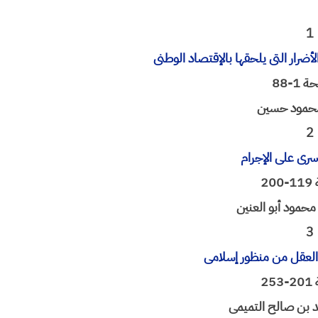
1
أضرار التی یلحقها بالإقتصاد الوطنی
1-88
حمود حسین
2
أسری على الإجرام
20
د محمود أبو العنین
3
ان العقل من منظور إسلامی
25
 بن صالح التمیمی