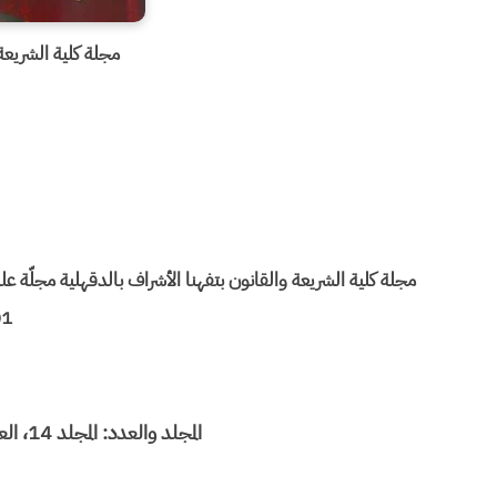
مجلة كلية الشريعة
مجلة کلیة الشریعة والقانون بتفهنا الأشراف بالدقهلیة مجلّة علم
01
المجلد والعدد: المجلد 14، العدد 1، 2012، الصفحة 1-734