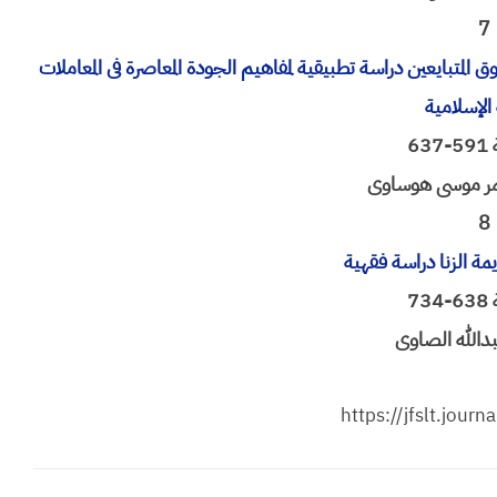
7
ق المتبایعین دراسة تطبیقیة لمفاهیم الجودة المعاصرة فی المعاملات
ة الإسلامیة
63
مر موسی هوساوی
8
ة الزنا دراسة فقهیة
73
دالله الصاوی