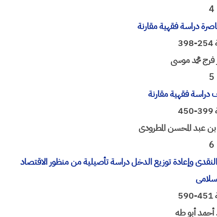
4
عاصرة دراسة فقهیة مقارنة
39
 فرج محمد موسى
5
لف دراسة فقهیة مقارنة
45
بن عبد المحسن المطرودی
6
ـم النقدی وإعادة توزیع الدخل دراسة تأصیلیة من منظور الاقتصاد
إسلامی
59
 أحمد أبو طه