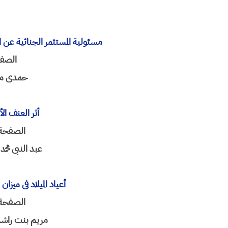
مسئولیة المستثمر الجنائیة عن ال
الصفحة 
حمدی م
أثر العنف ال
الصفحة 119-0
عبد النبی محم
أعیاد المیلاد فی میز
الصفحة 201-3
مریم بنت راشد