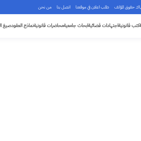
هاك حقوق المؤلف
طلب اعلان في موقعنا
اتصل بنا
من نحن
ة
كتب قانونية
اجتهادات قضائية
ابحاث جامعية
محاضرات قانونية
نماذج العقود
صيغ ال