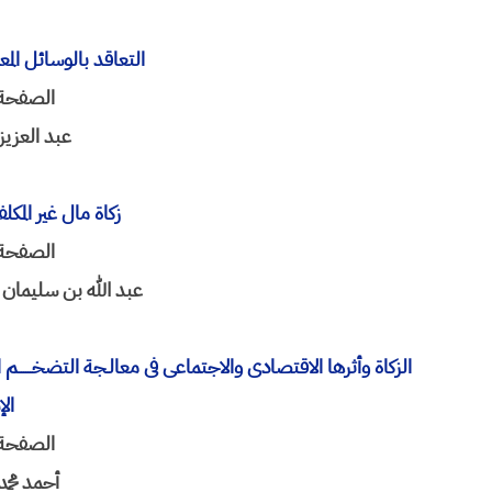
التعاقد بالوسائل الم
الصفحة 254-8
عبد العزیز
زکاة مال غیر المک
الصفحة 399-0
عبد الله بن سلیمان 
الزکاة وأثرها الاقتصادی والاجتماعی فی معالـجة التضخـــــ
ال
الصفحة 451-0
أحمد محمد