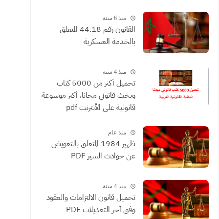
القضائية والعقود التي يحررها
الموثقون
منذ 6 سنة
القانون رقم 44.18 المتعلق
بالخدمة العسكرية
منذ 4 سنة
تحميل أكثر من 5000 كتاب
وبحث قانوني مجانا، أكبر موسوعة
قانونية على الأنترنت pdf
منذ عام
ظهير 1984 المتعلق بالتعويض
عن حوادث السير PDF
منذ 4 سنة
تحميل قانون الالتزامات والعقود
وفق آخر التعديلات PDF