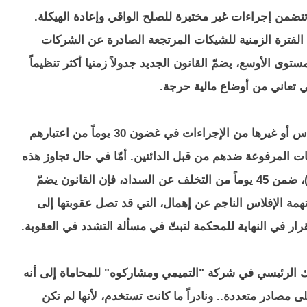
 تتضمن إجراءات غير مختبرة للصلح الواقي وإعادة الهيكلة.
 الفترة الزمنية للشيكات المرتجعة الصادرة عن الشركات
وى الأوسع، يضمّ القانون الجديد جدولاً زمنيا أكثر تنظيماً
تي تعاني من أوضاع مالية حرجة.
نظرياً، يستفيد المدينون الذين يباشرون بإجراءات الإفلاس أو غيرها من الإجراءات في غضون 30 يوماً من اعتبارهم
ات المرفوعة ضدهم من قبل الدائنين. أمّا في حال تجاوز هذه
الفترة وفي حالات التصفية (وهي عملية مختلفة تماماً)، ضمن 45 يوماً من التخلف عن السداد، فإن القانون يضمّ
تهمة الإفلاس الناجم عن إهمال، التي قد تصل عقوبتها إلى
رار في النهاية للمحكمة لتبتّ في مسألة التشدد في العقوبة.
ريك الرئيسي في شركة "التميمي ومشاركوه" للمحاماة إلى أنه
 مصادر متعددة.. ونادراً ما كانت تستخدم، لأنها لم تكن