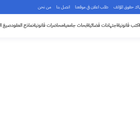
هاك حقوق المؤلف
طلب اعلان في موقعنا
اتصل بنا
من نحن
ة
كتب قانونية
اجتهادات قضائية
ابحاث جامعية
محاضرات قانونية
نماذج العقود
صيغ ال