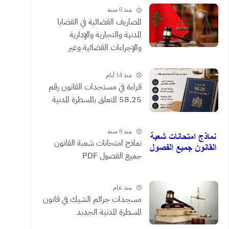
منذ 6 سنة
المصاريف القضائية في القضايا
المدنية والتجارية والإدارية
والإجراءات القضائية وغير
القضائية والعقود التي يحررها
الموثقون
منذ 14 أيام
​قراءة في مستجدات القانون رقم
58.25 المتعلق بالمسطرة المدنية
منذ 6 سنة
نماذج امتحانات شعبة القانون
جميع الفصول PDF
منذ عام
مسجدات جرائم الشيك في قانون
المسطرة المدنية الجديد