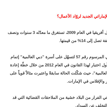
إماراتي الجديد لروّاد الأعمال؟
كانت الشركة المتعثّرة في منطقة الشرق الأوسط وشمال أفريقيا في العام 2009، تستغرق ما معدّله 3 سنوات ونصف
لى 14% من قيمتها.
وبحلول كانون الأول/ديسمبر 2009، أصدرت حكومة دبي المرسوم رقم 57 لتسهّل على أسرة "دبي العالمية" إتمام
عمليات التصفية القضائية للشركات المتعثرة. وقد جاء أول اختبار لهذا القانون في العام 2012 من خلال خطّة إعادة
عالمية"، حيث شكّلت الحالة سابقةً واعتبرت مثالاً قوياً على
 والإفلاس في الإمارات.
ي الفرار من البلاد خشية من الملاحقات القضائية التي قد
لتخلف عن السداد.