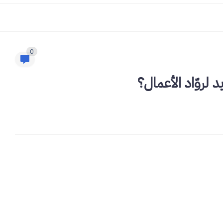
0
د لروّاد الأعمال؟