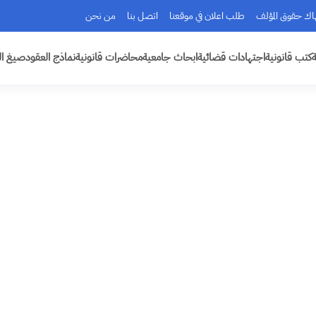
هاك حقوق المؤلف
طلب اعلان في موقعنا
اتصل بنا
من نحن
ة
كتب قانونية
اجتهادات قضائية
ابحاث جامعية
محاضرات قانونية
نماذج العقود
صيغ ال