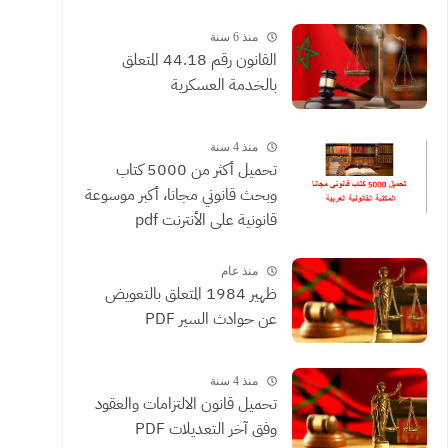
القضائية والعقود التي يحررها
الموثقون
منذ 6 سنة
القانون رقم 44.18 المتعلق
بالخدمة العسكرية
منذ 4 سنة
تحميل أكثر من 5000 كتاب
وبحث قانوني مجانا، أكبر موسوعة
قانونية على الأنترنت pdf
منذ عام
ظهير 1984 المتعلق بالتعويض
عن حوادث السير PDF
منذ 4 سنة
تحميل قانون الالتزامات والعقود
وفق آخر التعديلات PDF