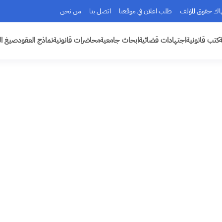
هاك حقوق المؤلف
طلب اعلان في موقعنا
اتصل بنا
من نحن
ة
كتب قانونية
اجتهادات قضائية
ابحاث جامعية
محاضرات قانونية
نماذج العقود
صيغ ال