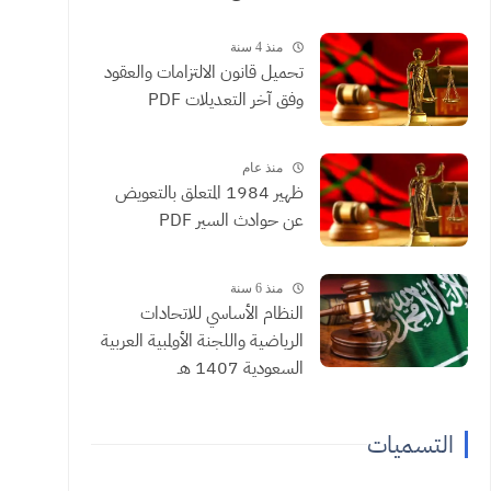
منذ 4 سنة
تحميل قانون الالتزامات والعقود
وفق آخر التعديلات PDF
منذ عام
ظهير 1984 المتعلق بالتعويض
عن حوادث السير PDF
منذ 6 سنة
النظام الأساسي للاتحادات
الرياضية واللجنة الأولمبية العربية
السعودية 1407 هـ
التسميات