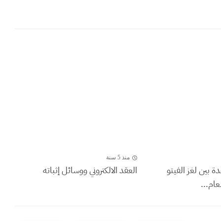
منذ 5 سنة
دة بين لغز الفيتو
العقد الالكتروني ووسائل إثباته
ام...