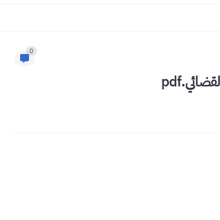
0
ائي.pdf