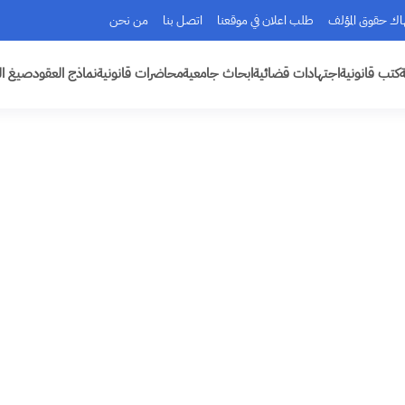
هاك حقوق المؤلف
طلب اعلان في موقعنا
اتصل بنا
من نحن
ة
كتب قانونية
اجتهادات قضائية
ابحاث جامعية
محاضرات قانونية
نماذج العقود
صيغ ال