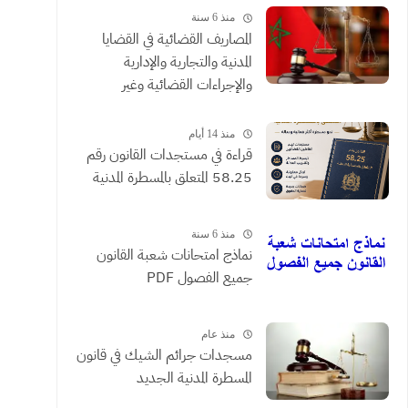
منذ 6 سنة
المصاريف القضائية في القضايا
المدنية والتجارية والإدارية
والإجراءات القضائية وغير
القضائية والعقود التي يحررها
الموثقون
منذ 14 أيام
​قراءة في مستجدات القانون رقم
58.25 المتعلق بالمسطرة المدنية
منذ 6 سنة
نماذج امتحانات شعبة القانون
جميع الفصول PDF
منذ عام
مسجدات جرائم الشيك في قانون
المسطرة المدنية الجديد