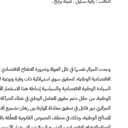
الكاتب : رقية سكيل . أمينة برابح .
وجدت الجزائر نفسها في ظل العولمة وضرورة الانفتاح الاقتصادي 
الاقتصادية الوطنية، لتحقيق سوق استهلاكية ذات وفرة ونوعية لل
السيادة الوطنية الاقتصادية والسياسية إحاطة هذا الاستثمار الأ
الوطنية، من خلال دعم حقوق المتعامل الوطني في غطاء الشراكة؛
الجزائري دور فاعل في تحقيق معادلة الموازنة بين رهان تشجيع الا
المصالح الوطنية، وذلك في مختلف النصوص القانونية المتعلّقة با
العولمة-الانفتاح الاقتصادي- التشريع الجزائري- الاستثمار الأجنب