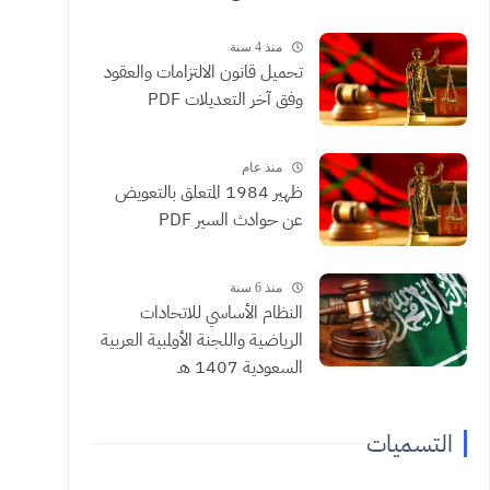
منذ 4 سنة
تحميل قانون الالتزامات والعقود
وفق آخر التعديلات PDF
منذ عام
ظهير 1984 المتعلق بالتعويض
عن حوادث السير PDF
منذ 6 سنة
النظام الأساسي للاتحادات
الرياضية واللجنة الأولمبية العربية
السعودية 1407 هـ
التسميات