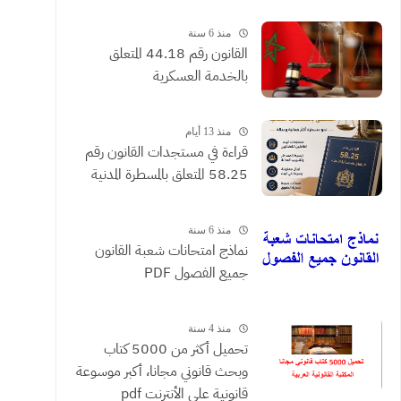
القضائية والعقود التي يحررها
الموثقون
منذ 6 سنة
القانون رقم 44.18 المتعلق
بالخدمة العسكرية
منذ 13 أيام
​قراءة في مستجدات القانون رقم
58.25 المتعلق بالمسطرة المدنية
منذ 6 سنة
نماذج امتحانات شعبة القانون
جميع الفصول PDF
منذ 4 سنة
تحميل أكثر من 5000 كتاب
وبحث قانوني مجانا، أكبر موسوعة
قانونية على الأنترنت pdf