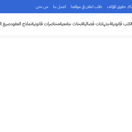
هاك حقوق المؤلف
طلب اعلان في موقعنا
اتصل بنا
من نحن
ة
كتب قانونية
اجتهادات قضائية
ابحاث جامعية
محاضرات قانونية
نماذج العقود
صيغ ال