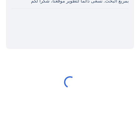
بمربع البحث. نسعى دائما لتطوير موقعنا، شكرا لكم