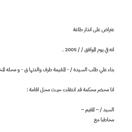
عتراض على انذار طاعة
انه في يوم الموافق / / 2005 .
بناء علي طلب السـيدة / - المـقـيمة طرف والدتها ق - و محـله المـخ
انا محـضر محكمة قد انـتقلت حيــث محـل اقامة :
السيد / – المقيم –
مخاطبا مع