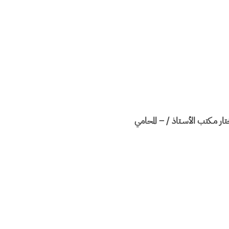
تار مـكتب الأسـتاذ / – المحامي