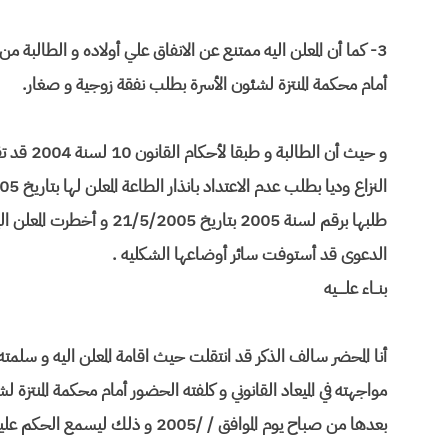
أمام محكمة المنتزة لشئون الأسرة بطلب نفقة زوجية و صغار.
و حيث أن 
طلبها برقم لسنة 2005 بتار
الدعوى قد أستوفت سائر أوضاعها الشكليه .
بنــاء علــــيه
أنا المحضر سالف الذكر قد انتقلت حيث اقامة المعلن اليه و سلمت
مواجهته في الميعاد القانوني و كلفته الحضور أمام محكمة المنتزة ل
بعدها من صباح يوم الموافق / /005