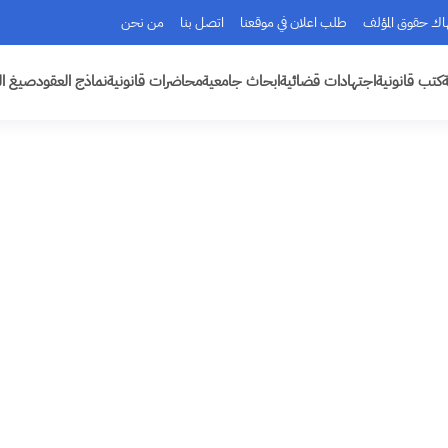
هاك حقوق المؤلف
طلب اعلان في موقعنا
اتصل بنا
من نحن
ة
كتب قانونية
اجتهادات قضائية
ابحاث جامعية
محاضرات قانونية
نماذج العقود
صيغ ال