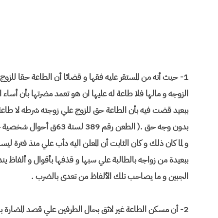
1- حيث أنه من المستقر عليه فقها و قضائا أن الطاعة حقا للزو
الزوجه و مالها فلا طاعة له عليها ان هو تعمد مضرتها بأن أساء
ببعيد قضت فيه بأن الطاعة حق للزوج علي زوجته شرطه لا طاعة ل
بدون وجه حق .( الطعن رقم 389 لسنة 63ق أحوال شخصية جلسة 21/4/1998 )
و لما كان ذلك و كان الثابت أن المعلن اليه دأب علي منذ فترة لي
ببعيدة من زواجه بالطالبة علي سبها و قذفها بأقوال و ألفاظ ين
الجبين و ما يصاحب تلك الألفاظ من تعدى بالضرب .
2- أن مسكن الطاعة غير لائق بحال الطرفين علي قصد المضارة بها .