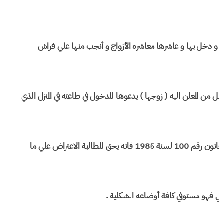
لطالبة زوجة للمعلن اليه بالعقد الشرعي المؤرخ في 4/12/1994 و دخل بها و عاشرها معاشرة الأزواج و أنجب منها علي فراش
 محضر مرسل من المعلن اليه ( زوجها ) يدعوها للدخول في طاعته في المنزل الذي
و حيث أنه و اعمالا لما نصت به المادة 11 مكرر ثانيا فقرة 2 من القانون رقم 100 لسنة 1985 فانه يحق للطالبة الاعتراض علي ما
ي فهو مستوفي كافة أوضاعه الشكلية .