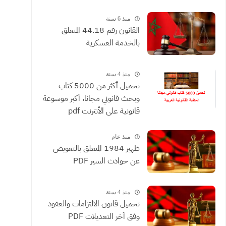
القضائية والعقود التي يحررها
الموثقون
منذ 6 سنة
القانون رقم 44.18 المتعلق
بالخدمة العسكرية
منذ 4 سنة
تحميل أكثر من 5000 كتاب
وبحث قانوني مجانا، أكبر موسوعة
قانونية على الأنترنت pdf
منذ عام
ظهير 1984 المتعلق بالتعويض
عن حوادث السير PDF
منذ 4 سنة
تحميل قانون الالتزامات والعقود
وفق آخر التعديلات PDF