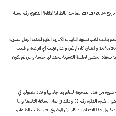
3- كما أن المعلن اليه ممتنع عن الانفاق علي أولاده و الطالبة من تاريخ 21/11/2004 مما حدا بالطالبة لاقامة الدعوى رقم لسنة
الطالبة و طبقا لأحكام القانون 10 لسنة 2004 قد تقدم بطلب لمكتب تسوية المنازعات الأسرية التابع لمحكمة الرمل لتسوية
النزاع وديا بطلب عدم الاعتداد بانذار الطاعة المعلن لها بتاريخ 16/5/2005 و اعتباره كأن لم يكن و عدم ترتيب أي أثر عليه و قيدت
يخ 21/5/2005 و أخطرت المعلن اليه بميعاد الحضور لجلسة التسوية المحدد لها جلسة و من ثم تكون
ه صورة من هذه الصحيفة للعلم بما جاء بها و نفاذ مفعولها في
شئون الأسرة الدائرة رقم ( ) و ذلك في تمام الساعة التاسعة و ما
2 و ذلك ليسمع الحكم عليه بقبول هذا الاعتراض شكلا و في الموضوع رفض طلب الطاعة و