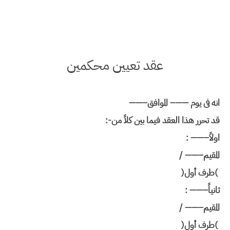
عقد تعيين محكمين
انه فى يوم ——– الموافق
——–
قد تحرر هذا العقد فيما بين كلاً من
:-
اولاً
: ——–
المقيم
/ ——–
(
طرف أول
)
ثانياً
: ——–
المقيم
/ ——–
(
طرف أول
)