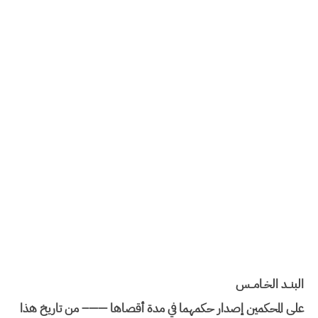
البنــد الخـامــس
على المحكمين إصدار حكمهما في مدة أقصاها ——– من تاريخ هذا