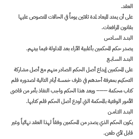
العقد
.
على أن يمتد الميعاد لمدة ثلاثين يوماً في الحالات المنصوص عليها
بقانون المرافعات
.
البنــد السـادس
يصدر حكم المحكمين بأغلبية الآراء بعد المداولة فيما بينهم
.
البنــد السـابــع
على المحكمين إيداع أصل الحكم الصادر منهم مع أصل
مشاركة
التحكيم بمعرفة أحدهم في ظرف خمسة أيام التالية لصدوره قلم
كتاب
محكمة ——– ويعد هذا الحكم واجب النفاذ بأمر من قاضى
الأمور الوقتية
بالمحكمة التي أودع أصل الحكم قلم كتابها
.
البنــد الثـامــن
يكون الحكم الذي يصدر من المحكمين وفقاً لهذا العقد نهائياً وغير
قابل لأي طعن
.