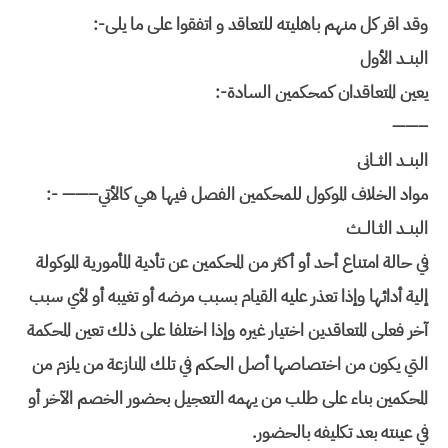
وقد اقر كل منهم باهليته للتعاقد و اتفقوا على ما يلى
:-
البنــد الأول
يعين المتعاقدان كمحكمين السادة
:-
——–
البنــد الثــانى
مواد الخلاف الموكول للمحكمين الفصل فيها هي كالأتي
:- ——–
البنــد الثـالــث
في حالة امتناع أحد أو أكثر من المحكمين عن تأدية
المأمورية الموكولة
إلية أدائها وإذا تعذر عليه القيام بسبب مرضه أو تغيبه
أو لأي سبب
آخر فعلى المتعاقدين اختيار غيره وإذا اختلفا على ذلك تعين
المحكمة
التي يكون من اختصاصها أصل الحكم في تلك المنازعة من يلزم من
المحكمين بناء على طلب من يهمه التعجيل بحضور الخصم الآخر أو
في عينته بعد
تكليفه بالحضور
.