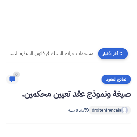
مسجدات جرائم الشيك في قانون المسطرة المدنية الجديد
📁 آخر الأخبار
0
نماذج العقود
صيغة ونموذج عقد تعيين محكمين.
droitenfrancais
منذ 8 سنة