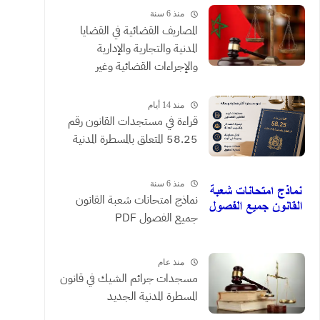
منذ 6 سنة
المصاريف القضائية في القضايا
المدنية والتجارية والإدارية
والإجراءات القضائية وغير
القضائية والعقود التي يحررها
الموثقون
منذ 14 أيام
​قراءة في مستجدات القانون رقم
58.25 المتعلق بالمسطرة المدنية
منذ 6 سنة
نماذج امتحانات شعبة القانون
جميع الفصول PDF
منذ عام
مسجدات جرائم الشيك في قانون
المسطرة المدنية الجديد