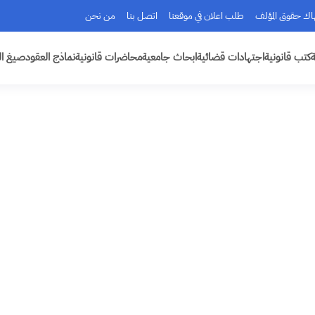
هاك حقوق المؤلف
طلب اعلان في موقعنا
اتصل بنا
من نحن
ة
كتب قانونية
اجتهادات قضائية
ابحاث جامعية
محاضرات قانونية
نماذج العقود
صيغ ال