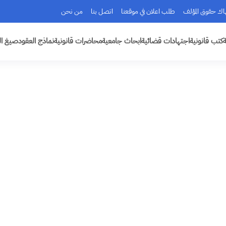
هاك حقوق المؤلف
طلب اعلان في موقعنا
اتصل بنا
من نحن
ة
كتب قانونية
اجتهادات قضائية
ابحاث جامعية
محاضرات قانونية
نماذج العقود
صيغ ال