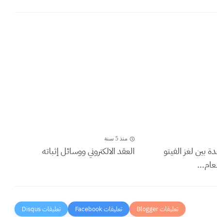
منذ 5 سنة
دة بين لغز الفيتو
العقد الالكتروني ووسائل إثباته
ام...