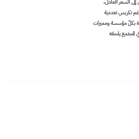
إلى السعر العادل،
غم تكريس تعددية
دة بكلّ مؤسسة ومميزات
في المجتمع يلحقه