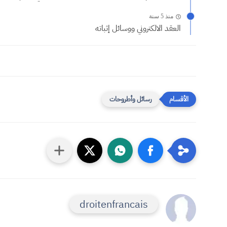
منذ 5 سنة
العقد الالكتروني ووسائل إثباته
رسائل وأطروحات
droitenfrancais