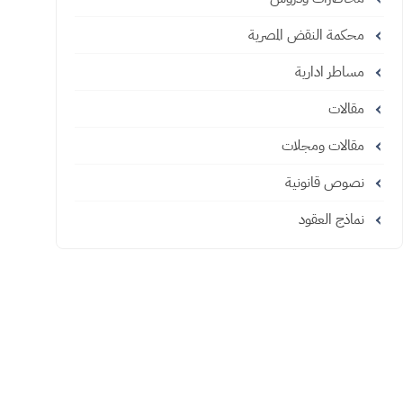
محكمة النقض المصرية
مساطر ادارية
مقالات
مقالات ومجلات
نصوص قانونية
نماذج العقود