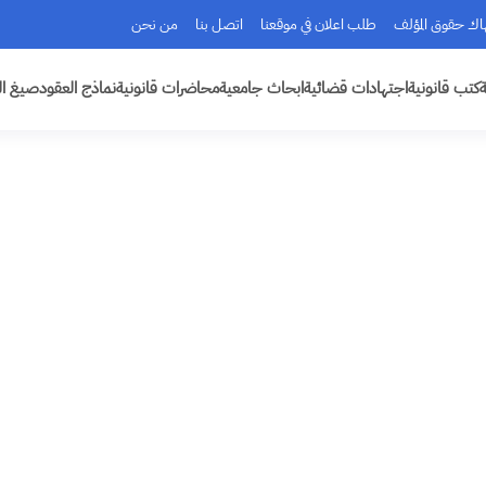
هاك حقوق المؤلف
طلب اعلان في موقعنا
اتصل بنا
من نحن
ة
كتب قانونية
اجتهادات قضائية
ابحاث جامعية
محاضرات قانونية
نماذج العقود
صيغ ال