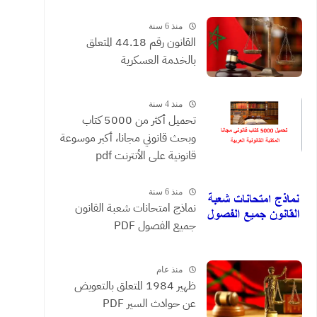
القضائية والعقود التي يحررها
الموثقون
منذ 6 سنة
القانون رقم 44.18 المتعلق
بالخدمة العسكرية
منذ 4 سنة
تحميل أكثر من 5000 كتاب
وبحث قانوني مجانا، أكبر موسوعة
قانونية على الأنترنت pdf
منذ 6 سنة
نماذج امتحانات شعبة القانون
جميع الفصول PDF
منذ عام
ظهير 1984 المتعلق بالتعويض
عن حوادث السير PDF