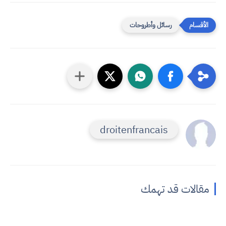
رسائل وأطروحات
droitenfrancais
مقالات قد تهمك